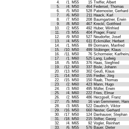
4.
/1. M55
15
Treffer, Albert
5.
/4. M50
464
Federsel, Thomas
6.
/5. M50
528
Paternoster, Gerhard
7.
/6. M50
211
Haack, Karl
8.
/7. M50
208
Baumgartner, Erwin
9.
/8. M50
467
Kreckl, Gottfried
10.
/2. M55
492
Huber, Winfried
11.
/3. M55
404
Prager, Franz
12.
/9. M50
527
Neudorfer, Josef
13.
/4. M55
611
Eckmüller, Herbert
14.
/1. M65
89
Dormann, Manfred
15.
/10. M50
499
Stübinger, Klaus
16.
/11. M50
76
Schormeier, Karlhein
17.
/1. M60
525
Lang, Ludwig
18.
/5. M55
376
Haas, Siegfried
19.
/12. M50
337
Bisle, Johann
20.
/13. M50
302
Geuß, Klaus
21.
/14. M50
155
Fiedler, Jörg
22.
/15. M50
150
Raab, Thomas
23.
/2. M60
423
Mann, Hugo
24.
/3. M60
495
Müller, Erwin
25.
/4. M60
222
Fries, Elmar
26.
/2. M65
486
Herzgsell, Franz
27.
/5. M60
16
van Gemmeren, Hans
28.
/3. M65
522
Daudrich, Viktor
29.
/16. M50
660
Nester, Gerhard
30.
/17. M50
124
Danhauser, Stephan
31.
/18. M50
215
Stifter, Georg
32.
/4. M65
92
Vogler, Reinhart
33.
/6. M55
576
Bauer, Dieter