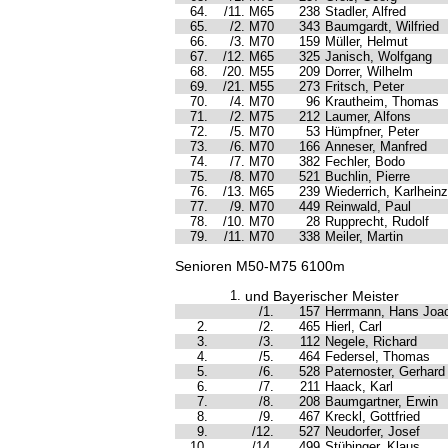
64.
/11. M65
238
Stadler, Alfred
65.
/2. M70
343
Baumgardt, Wilfried
66.
/3. M70
159
Müller, Helmut
67.
/12. M65
325
Janisch, Wolfgang
68.
/20. M55
209
Dorrer, Wilhelm
69.
/21. M55
273
Fritsch, Peter
70.
/4. M70
96
Krautheim, Thomas
71.
/2. M75
212
Laumer, Alfons
72.
/5. M70
53
Hümpfner, Peter
73.
/6. M70
166
Anneser, Manfred
74.
/7. M70
382
Fechler, Bodo
75.
/8. M70
521
Buchlin, Pierre
76.
/13. M65
239
Wiederrich, Karlheinz
77.
/9. M70
449
Reinwald, Paul
78.
/10. M70
28
Rupprecht, Rudolf
79.
/11. M70
338
Meiler, Martin
Senioren M50-M75 6100m
1.
und Bayerischer Meister
/1.
157
Herrmann, Hans Joa
2.
/2.
465
Hierl, Carl
3.
/3.
112
Negele, Richard
4.
/5.
464
Federsel, Thomas
5.
/6.
528
Paternoster, Gerhard
6.
/7.
211
Haack, Karl
7.
/8.
208
Baumgartner, Erwin
8.
/9.
467
Kreckl, Gottfried
9.
/12.
527
Neudorfer, Josef
10.
/14.
499
Stübinger, Klaus