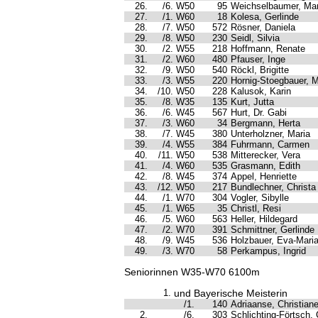
26.
/6. W50
95
Weichselbaumer, Mar
27.
/1. W60
18
Kolesa, Gerlinde
28.
/7. W50
572
Rösner, Daniela
29.
/8. W50
230
Seidl, Silvia
30.
/2. W55
218
Hoffmann, Renate
31.
/2. W60
480
Pfauser, Inge
32.
/9. W50
540
Röckl, Brigitte
33.
/3. W55
220
Hornig-Stoegbauer, M
34.
/10. W50
228
Kalusok, Karin
35.
/8. W35
135
Kurt, Jutta
36.
/6. W45
567
Hurt, Dr. Gabi
37.
/3. W60
34
Bergmann, Herta
38.
/7. W45
380
Unterholzner, Maria
39.
/4. W55
384
Fuhrmann, Carmen
40.
/11. W50
538
Mitterecker, Vera
41.
/4. W60
535
Grasmann, Edith
42.
/8. W45
374
Appel, Henriette
43.
/12. W50
217
Bundlechner, Christa
44.
/1. W70
304
Vogler, Sibylle
45.
/1. W65
35
Christl, Resi
46.
/5. W60
563
Heller, Hildegard
47.
/2. W70
391
Schmittner, Gerlinde
48.
/9. W45
536
Holzbauer, Eva-Mari
49.
/3. W70
58
Perkampus, Ingrid
Seniorinnen W35-W70 6100m
1.
und Bayerische Meisterin
/1.
140
Adriaanse, Christian
2.
/6.
303
Schlichting-Förtsch,