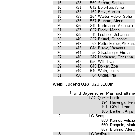
15.
/23.
569
Schön, Sophia
16.
/31.
642
Beierlieb, Alina
17.
/32.
162
Belz, Annika
18.
/33.
164
Warter Rubio, Sofia
19.
/35.
557
Bluhme, Alena
20.
/36.
248
Bartmann, Michaela
21.
/37.
627
Flack, Maria
22.
/38.
49
Lechner, Johanna
23.
/40.
227
Bründl, Susanne
24.
/42.
62
Rottenkolber, Alexan
25.
/43.
644
Blenk, Vanessa
26.
/44.
50
Straubinger, Greta
27.
/46.
249
Hindelang, Christina
28.
/47.
650
Will, Eva
29.
/48.
645
Dölker, Zoe
30.
/49.
649
Weth, Luisa
31.
/50.
64
Unger, Pia
Weibl. Jugend U18+U20 3100m
1.
und Bayerischer Mannschaftsme
LAC Quelle Fürth
194
Havenga, Ren
191
Göstl, Lena
185
Bertleff, Anja
2.
LG Sempt
559
Körner, Felicia
560
Rappold, Mari
557
Bluhme, Alen
3.
LG Wolfstein