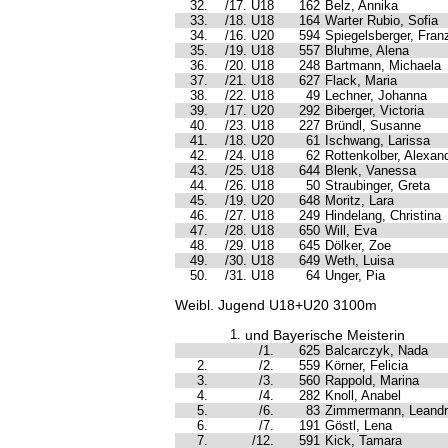
32.
/17. U18
162
Belz, Annika
33.
/18. U18
164
Warter Rubio, Sofia
34.
/16. U20
594
Spiegelsberger, Fran
35.
/19. U18
557
Bluhme, Alena
36.
/20. U18
248
Bartmann, Michaela
37.
/21. U18
627
Flack, Maria
38.
/22. U18
49
Lechner, Johanna
39.
/17. U20
292
Biberger, Victoria
40.
/23. U18
227
Bründl, Susanne
41.
/18. U20
61
Ischwang, Larissa
42.
/24. U18
62
Rottenkolber, Alexan
43.
/25. U18
644
Blenk, Vanessa
44.
/26. U18
50
Straubinger, Greta
45.
/19. U20
648
Moritz, Lara
46.
/27. U18
249
Hindelang, Christina
47.
/28. U18
650
Will, Eva
48.
/29. U18
645
Dölker, Zoe
49.
/30. U18
649
Weth, Luisa
50.
/31. U18
64
Unger, Pia
Weibl. Jugend U18+U20 3100m
1.
und Bayerische Meisterin
/1.
625
Balcarczyk, Nada
2.
/2.
559
Körner, Felicia
3.
/3.
560
Rappold, Marina
4.
/4.
282
Knoll, Anabel
5.
/6.
83
Zimmermann, Leand
6.
/7.
191
Göstl, Lena
7.
/12.
591
Kick, Tamara