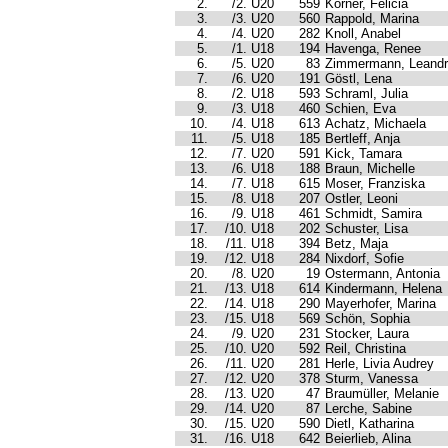
2.
/2. U20
559
Körner, Felicia
3.
/3. U20
560
Rappold, Marina
4.
/4. U20
282
Knoll, Anabel
5.
/1. U18
194
Havenga, Renee
6.
/5. U20
83
Zimmermann, Leand
7.
/6. U20
191
Göstl, Lena
8.
/2. U18
593
Schraml, Julia
9.
/3. U18
460
Schien, Eva
10.
/4. U18
613
Achatz, Michaela
11.
/5. U18
185
Bertleff, Anja
12.
/7. U20
591
Kick, Tamara
13.
/6. U18
188
Braun, Michelle
14.
/7. U18
615
Moser, Franziska
15.
/8. U18
207
Ostler, Leoni
16.
/9. U18
461
Schmidt, Samira
17.
/10. U18
202
Schuster, Lisa
18.
/11. U18
394
Betz, Maja
19.
/12. U18
284
Nixdorf, Sofie
20.
/8. U20
19
Ostermann, Antonia
21.
/13. U18
614
Kindermann, Helena
22.
/14. U18
290
Mayerhofer, Marina
23.
/15. U18
569
Schön, Sophia
24.
/9. U20
231
Stocker, Laura
25.
/10. U20
592
Reil, Christina
26.
/11. U20
281
Herle, Livia Audrey
27.
/12. U20
378
Sturm, Vanessa
28.
/13. U20
47
Braumüller, Melanie
29.
/14. U20
87
Lerche, Sabine
30.
/15. U20
590
Dietl, Katharina
31.
/16. U18
642
Beierlieb, Alina