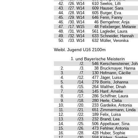
42.
/26. W14
610
Seelos, Lilli
43.
/27. W14
609
Hauser, Sara
44.
/28. W14
605
Burger, Eva
45.
/29. W14
646
Fenn, Fanny
46.
/30. W14
46
Berngehrer, Anja
47.
/17. W15
48
Felixberger, Melanie
48.
/31. W14
561
Lagleder, Laura
49.
/32. W14
633
Schneider, Hannah
50.
/33. W14
632
Müller, Veronika
Weibl. Jugend U16 2100m
1.
und Bayerische Meisterin
/2.
546
Kerschensteiner, Jo
2.
/3.
38
Bruckmayer, Hanna
3.
/7.
130
Hofmann, Cäcilie
4.
/12.
477
Jäger, Luisa
5.
/14.
279
Borris, Johanna
6.
/15.
264
Walther, Dinah
7.
/16.
145
Hanf, Amelie
8.
/17.
286
Schiffner, Laura
9.
/18.
280
Herle, Clelia
10.
/20.
233
Gardeike, Antonia
11.
/21.
651
Zimmermann, Linda
12.
/22.
189
Felix, Luisa
13.
/23.
232
Brand, Lea
14.
/25.
506
Appeltauer, Sina
15.
/26.
473
Fehlner, Antonia
16.
/28.
428
Huber, Sophie
17.
/30.
558
Kilders, Sophie