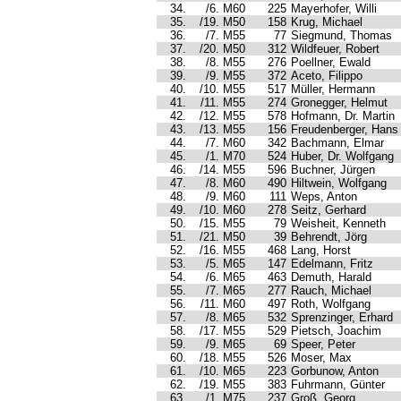
34.
/6. M60
225
Mayerhofer, Willi
35.
/19. M50
158
Krug, Michael
36.
/7. M55
77
Siegmund, Thomas
37.
/20. M50
312
Wildfeuer, Robert
38.
/8. M55
276
Poellner, Ewald
39.
/9. M55
372
Aceto, Filippo
40.
/10. M55
517
Müller, Hermann
41.
/11. M55
274
Gronegger, Helmut
42.
/12. M55
578
Hofmann, Dr. Martin
43.
/13. M55
156
Freudenberger, Hans
44.
/7. M60
342
Bachmann, Elmar
45.
/1. M70
524
Huber, Dr. Wolfgang
46.
/14. M55
596
Buchner, Jürgen
47.
/8. M60
490
Hiltwein, Wolfgang
48.
/9. M60
111
Weps, Anton
49.
/10. M60
278
Seitz, Gerhard
50.
/15. M55
79
Weisheit, Kenneth
51.
/21. M50
39
Behrendt, Jörg
52.
/16. M55
468
Lang, Horst
53.
/5. M65
147
Edelmann, Fritz
54.
/6. M65
463
Demuth, Harald
55.
/7. M65
277
Rauch, Michael
56.
/11. M60
497
Roth, Wolfgang
57.
/8. M65
532
Sprenzinger, Erhard
58.
/17. M55
529
Pietsch, Joachim
59.
/9. M65
69
Speer, Peter
60.
/18. M55
526
Moser, Max
61.
/10. M65
223
Gorbunow, Anton
62.
/19. M55
383
Fuhrmann, Günter
63.
/1. M75
237
Groß, Georg