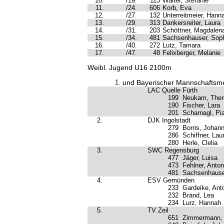
10.
/19.
113
Walter, Stefanie
11.
/24.
606
Korb, Eva
12.
/27.
132
Unterreitmeier, Hann
13.
/29.
313
Dankersreiter, Laura
14.
/31.
203
Schöttner, Magdalen
15.
/34.
481
Sachsenhauser, Sop
16.
/40.
272
Lutz, Tamara
17.
/47.
48
Felixberger, Melanie
Weibl. Jugend U16 2100m
1.
und Bayerischer Mannschaftsme
LAC Quelle Fürth
199
Neukam, Ther
190
Fischer, Lara
201
Scharnagl, Pi
2.
DJK Ingolstadt
279
Borris, Johan
286
Schiffner, Lau
280
Herle, Clelia
3.
SWC Regensburg
477
Jäger, Luisa
473
Fehlner, Anton
481
Sachsenhause
4.
ESV Gemünden
233
Gardeike, Ant
232
Brand, Lea
234
Lurz, Hannah
5.
TV Zeil
651
Zimmermann, 