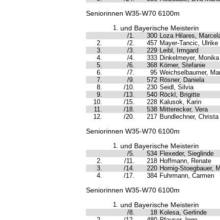
Seniorinnen W35-W70 6100m
1.
und Bayerische Meisterin
/1.
300
Loza Hilares, Marcel
2.
/2.
457
Mayer-Tancic, Ulrike
3.
/3.
229
Leibl, Irmgard
4.
/4.
333
Dinkelmeyer, Monika
5.
/6.
368
Körner, Stefanie
6.
/7.
95
Weichselbaumer, Mar
7.
/9.
572
Rösner, Daniela
8.
/10.
230
Seidl, Silvia
9.
/13.
540
Röckl, Brigitte
10.
/15.
228
Kalusok, Karin
11.
/18.
538
Mitterecker, Vera
12.
/20.
217
Bundlechner, Christa
Seniorinnen W35-W70 6100m
1.
und Bayerische Meisterin
/5.
534
Flexeder, Sieglinde
2.
/11.
218
Hoffmann, Renate
3.
/14.
220
Hornig-Stoegbauer, M
4.
/17.
384
Fuhrmann, Carmen
Seniorinnen W35-W70 6100m
1.
und Bayerische Meisterin
/8.
18
Kolesa, Gerlinde
2.
/12.
480
Pfauser, Inge