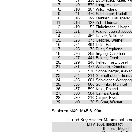
6.
/7.
236
Estermaier, Klaus-Pe
7.
/9.
579
Lang, Michael
8.
/10.
107
Wild, Roland
9.
/11.
470
Salzberger, Rudolf
10.
/16.
299
Möhrlen, Klauspeter
11.
/18.
122
Zeh, Thomas
12.
/19.
52
Finkelmann, Holger
13.
/21.
4
Faurie, Jean-Jacque
14.
/22.
469
Retzer, Volkmar
15.
/23.
373
Gesche, Werner
16.
/24.
494
Hüls, Ralf
17.
/25.
75
Rust, Stephane
18.
/26.
255
Irrgang, Christian
19.
/27.
441
Eckert, Frank
20.
/29.
148
Heller, Franz Josef
21.
/31.
472
Wolfarth, Christian
22.
/33.
530
Schnellberger, Alexa
23.
/34.
214
Stempfhuber, Thoma
24.
/35.
601
Schleicher, Wolfgang
25.
/36.
566
Semmler, Manfred
26.
/37.
599
Krös, Roland
27.
/38.
584
Uzman, Cenk
28.
/39.
210
Geiger, Erwin
29.
/40.
30
Süßner, Werner
Senioren M40+M45 6100m
1.
und Bayerischer Mannschaftsme
MTV 1881 Ingolstadt
9
Lenz, Miguel