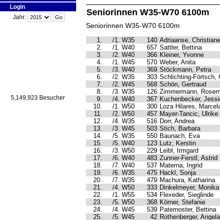
Login
Seniorinnen W35-W70 6100m
Jahr:
Seniorinnen W35-W70 6100m
1.
/1. W35
140
Adriaanse, Christian
2.
/1. W40
657
Sattler, Bettina
3.
/2. W40
366
Kleiner, Yvonne
4.
/1. W45
570
Weber, Anita
5.
/3. W40
369
Stöckmann, Petra
6.
/2. W35
303
Schlichting-Förtsch,
7.
/2. W45
568
Schön, Gertraud
8.
/3. W35
126
Zimmermann, Rosem
5,149,923 Besucher
9.
/4. W40
367
Kuchenbecker, Jessi
10.
/1. W50
300
Loza Hilares, Marcel
11.
/2. W50
457
Mayer-Tancic, Ulrike
12.
/4. W35
516
Dorr, Andrea
13.
/3. W45
503
Stich, Barbara
14.
/5. W35
550
Baunach, Eva
15.
/5. W40
123
Lutz, Kerstin
16.
/3. W50
229
Leibl, Irmgard
17.
/6. W40
483
Zunner-Ferstl, Astrid
18.
/7. W40
537
Materna, Ingrid
19.
/6. W35
475
Hackl, Sonja
20.
/7. W35
479
Machura, Katharina
21.
/4. W50
333
Dinkelmeyer, Monika
22.
/1. W55
534
Flexeder, Sieglinde
23.
/5. W50
368
Körner, Stefanie
24.
/4. W45
539
Paternoster, Bettina
25.
/5. W45
42
Rothenberger, Angela