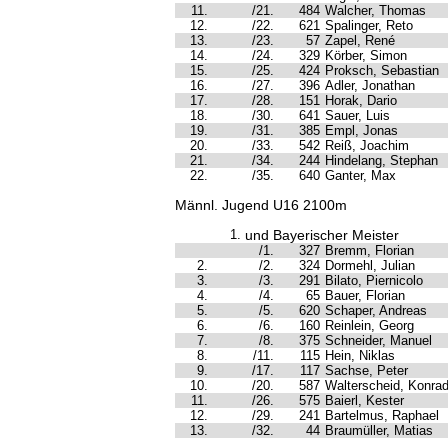
11.
/21.
484
Walcher, Thomas
12.
/22.
621
Spalinger, Reto
13.
/23.
57
Zapel, René
14.
/24.
329
Körber, Simon
15.
/25.
424
Proksch, Sebastian
16.
/27.
396
Adler, Jonathan
17.
/28.
151
Horak, Dario
18.
/30.
641
Sauer, Luis
19.
/31.
385
Empl, Jonas
20.
/33.
542
Reiß, Joachim
21.
/34.
244
Hindelang, Stephan
22.
/35.
640
Ganter, Max
Männl. Jugend U16 2100m
1.
und Bayerischer Meister
/1.
327
Bremm, Florian
2.
/2.
324
Dormehl, Julian
3.
/3.
291
Bilato, Piernicolo
4.
/4.
65
Bauer, Florian
5.
/5.
620
Schaper, Andreas
6.
/6.
160
Reinlein, Georg
7.
/8.
375
Schneider, Manuel
8.
/11.
115
Hein, Niklas
9.
/17.
117
Sachse, Peter
10.
/20.
587
Walterscheid, Konra
11.
/26.
575
Baierl, Kester
12.
/29.
241
Bartelmus, Raphael
13.
/32.
44
Braumüller, Matias