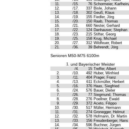
11.
/15.
76
Schormeier, Karlhein
12.
/17.
337
Bisle, Johann
13.
/18.
302
Geuß, Klaus
14.
/19.
155
Fiedler, Jörg
15.
/20.
150
Raab, Thomas
16.
/21.
660
Nester, Gerhard
17.
/22.
124
Danhauser, Stephan
18.
/23.
215
Stifter, Georg
19.
/25.
158
Krug, Michael
20.
/27.
312
Wildfeuer, Robert
21.
/36.
39
Behrendt, Jörg
Senioren M50-M75 6100m
1.
und Bayerischer Meister
/4.
15
Treffer, Albert
2.
/10.
492
Huber, Winfried
3.
/11.
404
Prager, Franz
4.
/13.
611
Eckmüller, Herbert
5.
/16.
376
Haas, Siegfried
6.
/24.
576
Bauer, Dieter
7.
/26.
77
Siegmund, Thomas
8.
/28.
276
Poellner, Ewald
9.
/29.
372
Aceto, Filippo
10.
/30.
517
Müller, Hermann
11.
/31.
274
Gronegger, Helmut
12.
/32.
578
Hofmann, Dr. Martin
13.
/33.
156
Freudenberger, Hans
14.
/34.
596
Buchner, Jürgen