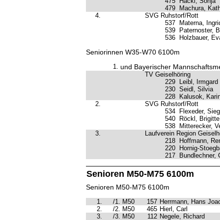
475
Hackl, Sonja
479
Machura, Kath
4.
SVG Ruhstorf/Rott
537
Materna, Ingri
539
Paternoster, B
536
Holzbauer, Ev
Seniorinnen W35-W70 6100m
1.
und Bayerischer Mannschaftsme
TV Geiselhöring
229
Leibl, Irmgard
230
Seidl, Silvia
228
Kalusok, Kari
2.
SVG Ruhstorf/Rott
534
Flexeder, Sieg
540
Röckl, Brigitte
538
Mitterecker, V
3.
Laufverein Region Geiselh
218
Hoffmann, Re
220
Hornig-Stoegb
217
Bundlechner, 
Senioren M50-M75 6100m
Senioren M50-M75 6100m
1.
/1. M50
157
Herrmann, Hans Joa
2.
/2. M50
465
Hierl, Carl
3.
/3. M50
112
Negele, Richard