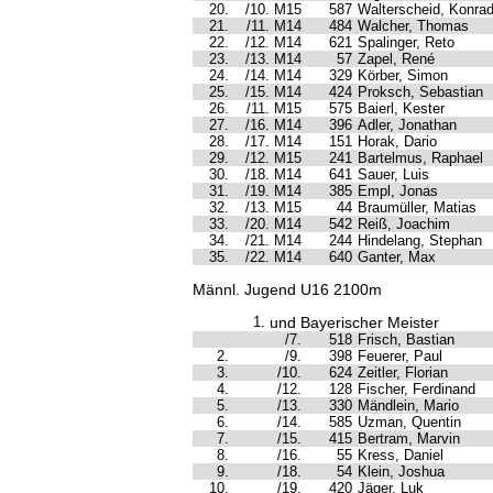
20.
/10. M15
587
Walterscheid, Konra
21.
/11. M14
484
Walcher, Thomas
22.
/12. M14
621
Spalinger, Reto
23.
/13. M14
57
Zapel, René
24.
/14. M14
329
Körber, Simon
25.
/15. M14
424
Proksch, Sebastian
26.
/11. M15
575
Baierl, Kester
27.
/16. M14
396
Adler, Jonathan
28.
/17. M14
151
Horak, Dario
29.
/12. M15
241
Bartelmus, Raphael
30.
/18. M14
641
Sauer, Luis
31.
/19. M14
385
Empl, Jonas
32.
/13. M15
44
Braumüller, Matias
33.
/20. M14
542
Reiß, Joachim
34.
/21. M14
244
Hindelang, Stephan
35.
/22. M14
640
Ganter, Max
Männl. Jugend U16 2100m
1.
und Bayerischer Meister
/7.
518
Frisch, Bastian
2.
/9.
398
Feuerer, Paul
3.
/10.
624
Zeitler, Florian
4.
/12.
128
Fischer, Ferdinand
5.
/13.
330
Mändlein, Mario
6.
/14.
585
Uzman, Quentin
7.
/15.
415
Bertram, Marvin
8.
/16.
55
Kress, Daniel
9.
/18.
54
Klein, Joshua
10.
/19.
420
Jäger, Luk