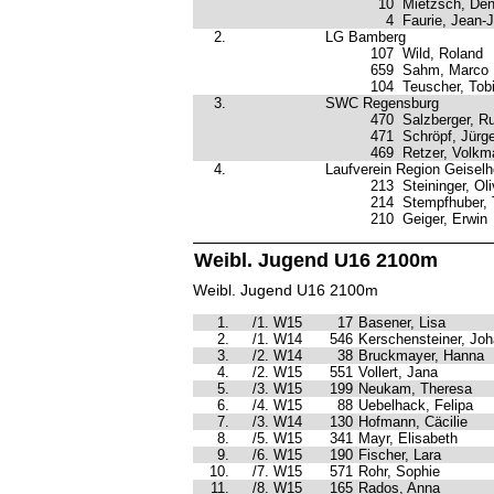
10
Mietzsch, Den
4
Faurie, Jean-
2.
LG Bamberg
107
Wild, Roland
659
Sahm, Marco
104
Teuscher, Tob
3.
SWC Regensburg
470
Salzberger, Ru
471
Schröpf, Jürg
469
Retzer, Volkm
4.
Laufverein Region Geiselh
213
Steininger, Oli
214
Stempfhuber,
210
Geiger, Erwin
Weibl. Jugend U16 2100m
Weibl. Jugend U16 2100m
1.
/1. W15
17
Basener, Lisa
2.
/1. W14
546
Kerschensteiner, Jo
3.
/2. W14
38
Bruckmayer, Hanna
4.
/2. W15
551
Vollert, Jana
5.
/3. W15
199
Neukam, Theresa
6.
/4. W15
88
Uebelhack, Felipa
7.
/3. W14
130
Hofmann, Cäcilie
8.
/5. W15
341
Mayr, Elisabeth
9.
/6. W15
190
Fischer, Lara
10.
/7. W15
571
Rohr, Sophie
11.
/8. W15
165
Rados, Anna