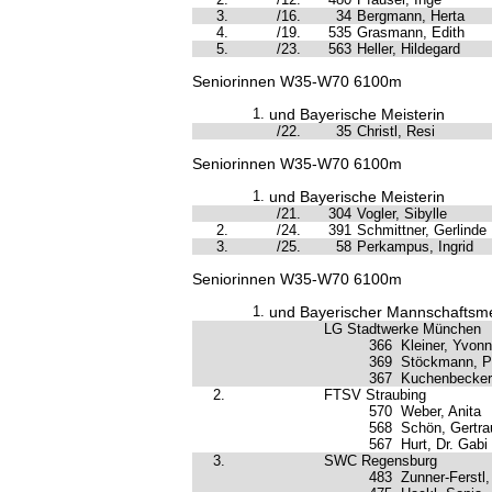
3.
/16.
34
Bergmann, Herta
4.
/19.
535
Grasmann, Edith
5.
/23.
563
Heller, Hildegard
Seniorinnen W35-W70 6100m
1.
und Bayerische Meisterin
/22.
35
Christl, Resi
Seniorinnen W35-W70 6100m
1.
und Bayerische Meisterin
/21.
304
Vogler, Sibylle
2.
/24.
391
Schmittner, Gerlinde
3.
/25.
58
Perkampus, Ingrid
Seniorinnen W35-W70 6100m
1.
und Bayerischer Mannschaftsme
LG Stadtwerke München
366
Kleiner, Yvon
369
Stöckmann, P
367
Kuchenbecker
2.
FTSV Straubing
570
Weber, Anita
568
Schön, Gertra
567
Hurt, Dr. Gabi
3.
SWC Regensburg
483
Zunner-Ferstl,