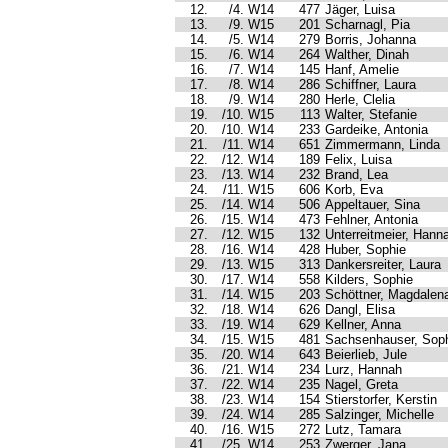
12.
/4. W14
477
Jäger, Luisa
13.
/9. W15
201
Scharnagl, Pia
14.
/5. W14
279
Borris, Johanna
15.
/6. W14
264
Walther, Dinah
16.
/7. W14
145
Hanf, Amelie
17.
/8. W14
286
Schiffner, Laura
18.
/9. W14
280
Herle, Clelia
19.
/10. W15
113
Walter, Stefanie
20.
/10. W14
233
Gardeike, Antonia
21.
/11. W14
651
Zimmermann, Linda
22.
/12. W14
189
Felix, Luisa
23.
/13. W14
232
Brand, Lea
24.
/11. W15
606
Korb, Eva
25.
/14. W14
506
Appeltauer, Sina
26.
/15. W14
473
Fehlner, Antonia
27.
/12. W15
132
Unterreitmeier, Hann
28.
/16. W14
428
Huber, Sophie
29.
/13. W15
313
Dankersreiter, Laura
30.
/17. W14
558
Kilders, Sophie
31.
/14. W15
203
Schöttner, Magdalen
32.
/18. W14
626
Dangl, Elisa
33.
/19. W14
629
Kellner, Anna
34.
/15. W15
481
Sachsenhauser, Sop
35.
/20. W14
643
Beierlieb, Jule
36.
/21. W14
234
Lurz, Hannah
37.
/22. W14
235
Nagel, Greta
38.
/23. W14
154
Stierstorfer, Kerstin
39.
/24. W14
285
Salzinger, Michelle
40.
/16. W15
272
Lutz, Tamara
41.
/25. W14
253
Zwerger, Jana