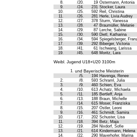
8.
/20.
19
Ostermann, Antonia
9.
/24.
231
Stocker, Laura
10.
/25.
592
Reil, Christina
11.
/26.
281
Herle, Livia Audrey
12.
/27.
378
Sturm, Vanessa
13.
/28.
47
Braumüller, Melanie
14.
/29.
87
Lerche, Sabine
15.
/30.
590
Dietl, Katharina
16.
/34.
594
Spiegelsberger, Fran
17.
/39.
292
Biberger, Victoria
18.
/41.
61
Ischwang, Larissa
19.
/45.
648
Moritz, Lara
Weibl. Jugend U18+U20 3100m
1.
und Bayerische Meisterin
/5.
194
Havenga, Renee
2.
/8.
593
Schraml, Julia
3.
/9.
460
Schien, Eva
4.
/10.
613
Achatz, Michaela
5.
/11.
185
Bertleff, Anja
6.
/13.
188
Braun, Michelle
7.
/14.
615
Moser, Franziska
8.
/15.
207
Ostler, Leoni
9.
/16.
461
Schmidt, Samira
10.
/17.
202
Schuster, Lisa
11.
/18.
394
Betz, Maja
12.
/19.
284
Nixdorf, Sofie
13.
/21.
614
Kindermann, Helena
14.
/22.
290
Mayerhofer, Marina