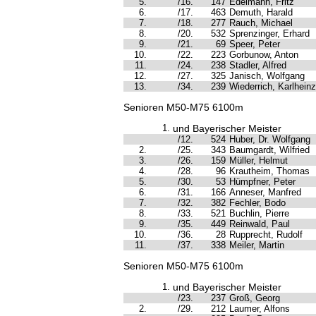
5.
/16.
147
Edelmann, Fritz
6.
/17.
463
Demuth, Harald
7.
/18.
277
Rauch, Michael
8.
/20.
532
Sprenzinger, Erhard
9.
/21.
69
Speer, Peter
10.
/22.
223
Gorbunow, Anton
11.
/24.
238
Stadler, Alfred
12.
/27.
325
Janisch, Wolfgang
13.
/34.
239
Wiederrich, Karlheinz
Senioren M50-M75 6100m
1.
und Bayerischer Meister
/12.
524
Huber, Dr. Wolfgang
2.
/25.
343
Baumgardt, Wilfried
3.
/26.
159
Müller, Helmut
4.
/28.
96
Krautheim, Thomas
5.
/30.
53
Hümpfner, Peter
6.
/31.
166
Anneser, Manfred
7.
/32.
382
Fechler, Bodo
8.
/33.
521
Buchlin, Pierre
9.
/35.
449
Reinwald, Paul
10.
/36.
28
Rupprecht, Rudolf
11.
/37.
338
Meiler, Martin
Senioren M50-M75 6100m
1.
und Bayerischer Meister
/23.
237
Groß, Georg
2.
/29.
212
Laumer, Alfons