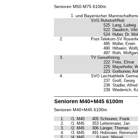
Senioren M50-M75 6100m
1.
und Bayerischer Mannschaftsme
SVG Ruhstorf/Rott
525
Lang, Ludwig
522
Daudrich, Vikt
524
Huber, Dr. Wo
2.
Post-Telekom-SV Rosenh
495
Müller, Erwin
490
Hiltwein, Wol
497
Roth, Wolfgan
3.
TV Geiselhöring
222
Fries, Elmar
225
Mayerhofer, Wi
223
Gorbunow, An
4.
SVO Leichtathletik Germa
237
Groß, Georg
238
Stadler, Alfred
239
Wiederrich, Ka
Senioren M40+M45 6100m
Senioren M40+M45 6100m
1.
/1. M40
405
Schouren, Frank
2.
/1. M45
353
Lettenmaier, Jan
3.
/2. M45
306
Langer, Thomas
4.
/3. M45
491
Hobmaier, Reinmund
5.
/4. M45
9
Lenz, Miguel