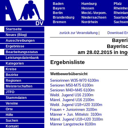
Baden
Hamburg
Pfalz
Bayern
Hessen
Rheinhe
Berlin
Meckl.-Vorpom.
Rheinla
Brandenburg
Niedersachsen
Saarlan
Bremen
Nordrhein
Sachsen
Startseite
zurück zur Veranstaltung
|
Download Erg
Neues (Blog)
Bayeri
Ausschreibungen
Bayerisc
Ergebnisse
am 28.02.2015 in In
Bearbeitungsstatus
Leistungsdatenbank
Ergebnisliste
Kategorien
Kreise
Wettbewerbübersicht
Bezirke
Seniorinnen W35-W70 6100m
Regionen
Senioren M50-M75 6100m
Meisterschaften
Senioren M40+M45 6100m
JTFO
Weibl. Jugend U16 2100m
Stammdaten
Männl. Jugend U16 2100m
Vereine
Weibl. Jugend U18+U20 3100m
Orte
Frauen + Juniorinnen 3100m
Männer + Jun. Mittelstr. 3100m
Hilfe
Männl. Jugend U18+U20 3100m
Suchen
Männer Langstrecke 8100m
Kontakt