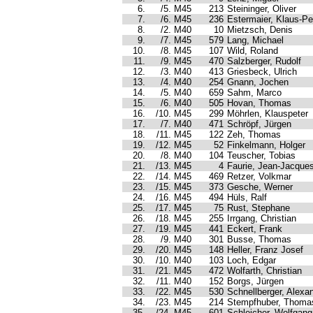
6.
/5. M45
213
Steininger, Oliver
7.
/6. M45
236
Estermaier, Klaus-Pe
8.
/2. M40
10
Mietzsch, Denis
9.
/7. M45
579
Lang, Michael
10.
/8. M45
107
Wild, Roland
11.
/9. M45
470
Salzberger, Rudolf
12.
/3. M40
413
Griesbeck, Ulrich
13.
/4. M40
254
Gnann, Jochen
14.
/5. M40
659
Sahm, Marco
15.
/6. M40
505
Hovan, Thomas
16.
/10. M45
299
Möhrlen, Klauspeter
17.
/7. M40
471
Schröpf, Jürgen
18.
/11. M45
122
Zeh, Thomas
19.
/12. M45
52
Finkelmann, Holger
20.
/8. M40
104
Teuscher, Tobias
21.
/13. M45
4
Faurie, Jean-Jacque
22.
/14. M45
469
Retzer, Volkmar
23.
/15. M45
373
Gesche, Werner
24.
/16. M45
494
Hüls, Ralf
25.
/17. M45
75
Rust, Stephane
26.
/18. M45
255
Irrgang, Christian
27.
/19. M45
441
Eckert, Frank
28.
/9. M40
301
Busse, Thomas
29.
/20. M45
148
Heller, Franz Josef
30.
/10. M40
103
Loch, Edgar
31.
/21. M45
472
Wolfarth, Christian
32.
/11. M40
152
Borgs, Jürgen
33.
/22. M45
530
Schnellberger, Alexa
34.
/23. M45
214
Stempfhuber, Thoma
35.
/24. M45
601
Schleicher, Wolfgang