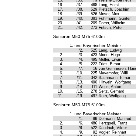
15.
/35.
79
Weisheit, Kenneth
16.
/37.
468
Lang, Horst
17.
/38.
529
Pietsch, Joachim
18.
/39.
526
Moser, Max
19.
/40.
383
Fuhrmann, Günter
20.
/41.
209
Dorrer, Wilhelm
21.
/42.
273
Fritsch, Peter
Senioren M50-M75 6100m
1.
und Bayerischer Meister
/2.
525
Lang, Ludwig
2.
/3.
423
Mann, Hugo
3.
/4.
495
Müller, Erwin
4.
/5.
222
Fries, Elmar
5.
/7.
16
van Gemmeren, Hans
6.
/10.
225
Mayerhofer, Willi
7.
/11.
342
Bachmann, Elmar
8.
/13.
490
Hiltwein, Wolfgang
9.
/14.
111
Weps, Anton
10.
/15.
278
Seitz, Gerhard
11.
/19.
497
Roth, Wolfgang
Senioren M50-M75 6100m
1.
und Bayerischer Meister
/1.
89
Dormann, Manfred
2.
/6.
486
Herzgsell, Franz
3.
/8.
522
Daudrich, Viktor
4.
/9.
92
Vogler, Reinhart