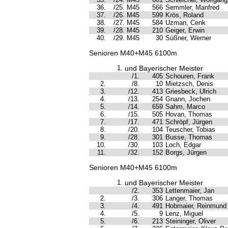
36.
/25. M45
566
Semmler, Manfred
37.
/26. M45
599
Krös, Roland
38.
/27. M45
584
Uzman, Cenk
39.
/28. M45
210
Geiger, Erwin
40.
/29. M45
30
Süßner, Werner
Senioren M40+M45 6100m
1.
und Bayerischer Meister
/1.
405
Schouren, Frank
2.
/8.
10
Mietzsch, Denis
3.
/12.
413
Griesbeck, Ulrich
4.
/13.
254
Gnann, Jochen
5.
/14.
659
Sahm, Marco
6.
/15.
505
Hovan, Thomas
7.
/17.
471
Schröpf, Jürgen
8.
/20.
104
Teuscher, Tobias
9.
/28.
301
Busse, Thomas
10.
/30.
103
Loch, Edgar
11.
/32.
152
Borgs, Jürgen
Senioren M40+M45 6100m
1.
und Bayerischer Meister
/2.
353
Lettenmaier, Jan
2.
/3.
306
Langer, Thomas
3.
/4.
491
Hobmaier, Reinmund
4.
/5.
9
Lenz, Miguel
5.
/6.
213
Steininger, Oliver