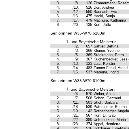
3.
/8.
126
Zimmermann, Rosem
4.
/10.
516
Dorr, Andrea
5.
/12.
550
Baunach, Eva
6.
/16.
475
Hackl, Sonja
7.
/17.
479
Machura, Katharina
8.
/20.
135
Kurt, Jutta
Seniorinnen W35-W70 6100m
1.
und Bayerische Meisterin
/2.
657
Sattler, Bettina
2.
/3.
366
Kleiner, Yvonne
3.
/5.
369
Stöckmann, Petra
4.
/9.
367
Kuchenbecker, Jessi
5.
/13.
123
Lutz, Kerstin
6.
/14.
483
Zunner-Ferstl, Astrid
7.
/15.
537
Materna, Ingrid
Seniorinnen W35-W70 6100m
1.
und Bayerische Meisterin
/4.
570
Weber, Anita
2.
/7.
568
Schön, Gertraud
3.
/11.
503
Stich, Barbara
4.
/18.
539
Paternoster, Bettina
5.
/19.
42
Rothenberger, Angela
6.
/21.
567
Hurt, Dr. Gabi
7.
/22.
380
Unterholzner, Maria
8.
/23.
374
Appel, Henriette
9.
/24.
536
Holzbauer, Eva-Mari