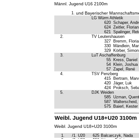
Männl. Jugend U16 2100m
1.
und Bayerischer Mannschaftsme
LG Würm Athletik
620
Schaper, Andr
624
Zeitler, Florian
621
Spalinger, Ret
2.
TV Leutershausen
327
Bremm, Floria
330
Mändlein, Mar
329
Körber, Simon
3.
LuT Aschaffenburg
55
Kress, Daniel
54
Klein, Joshua
57
Zapel, René
4.
TSV Penzberg
415
Bertram, Marv
420
Jäger, Luk
424
Proksch, Seba
5.
DJK Weiden
585
Uzman, Quent
587
Walterscheid,
575
Baierl, Kester
Weibl. Jugend U18+U20 3100m
Weibl. Jugend U18+U20 3100m
1.
/1. U20
625
Balcarczyk, Nada