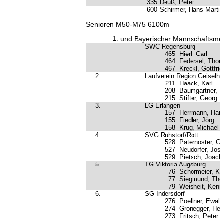
335
Deuß, Peter
600
Schirmer, Hans Marti
Senioren M50-M75 6100m
1.
und Bayerischer Mannschaftsme
SWC Regensburg
465
Hierl, Carl
464
Federsel, Th
467
Kreckl, Gottfr
2.
Laufverein Region Geiselh
211
Haack, Karl
208
Baumgartner, 
215
Stifter, Georg
3.
LG Erlangen
157
Herrmann, Ha
155
Fiedler, Jörg
158
Krug, Michael
4.
SVG Ruhstorf/Rott
528
Paternoster, 
527
Neudorfer, Jo
529
Pietsch, Joac
5.
TG Viktoria Augsburg
76
Schormeier, K
77
Siegmund, T
79
Weisheit, Ken
6.
SG Indersdorf
276
Poellner, Ewa
274
Gronegger, He
273
Fritsch, Peter