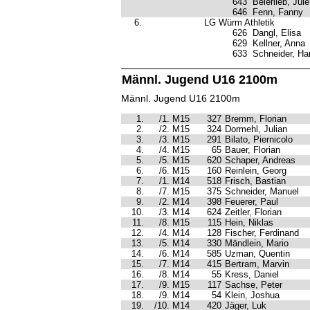
643
Beierlieb, Jule
646
Fenn, Fanny
6.
LG Würm Athletik
626
Dangl, Elisa
629
Kellner, Anna
633
Schneider, H
Männl. Jugend U16 2100m
Männl. Jugend U16 2100m
1.
/1. M15
327
Bremm, Florian
2.
/2. M15
324
Dormehl, Julian
3.
/3. M15
291
Bilato, Piernicolo
4.
/4. M15
65
Bauer, Florian
5.
/5. M15
620
Schaper, Andreas
6.
/6. M15
160
Reinlein, Georg
7.
/1. M14
518
Frisch, Bastian
8.
/7. M15
375
Schneider, Manuel
9.
/2. M14
398
Feuerer, Paul
10.
/3. M14
624
Zeitler, Florian
11.
/8. M15
115
Hein, Niklas
12.
/4. M14
128
Fischer, Ferdinand
13.
/5. M14
330
Mändlein, Mario
14.
/6. M14
585
Uzman, Quentin
15.
/7. M14
415
Bertram, Marvin
16.
/8. M14
55
Kress, Daniel
17.
/9. M15
117
Sachse, Peter
18.
/9. M14
54
Klein, Joshua
19.
/10. M14
420
Jäger, Luk