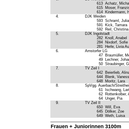
613
Achatz, Micha
615
Moser, Franzi
614
Kindermann, 
4.
DJK Weiden
593
Schraml, Julia
591
Kick, Tamara
592
Reil, Christina
5.
DJK Ingolstadt
282
Knoll, Anabel
284
Nixdorf, Sofie
281
Herle, Livia A
6.
Arnstorfer LG
47
Braumüller, M
49
Lechner, Joha
50
Straubinger, G
7.
TV Zeil I
642
Beierlieb, Alin
644
Blenk, Vanes
648
Moritz, Lara
8.
SpVgg. Auerbach/Streithe
61
Ischwang, Lar
62
Rottenkolber,
64
Unger, Pia
9.
TV Zeil II
650
Will, Eva
645
Dölker, Zoe
649
Weth, Luisa
Frauen + Juniorinnen 3100m