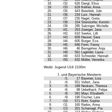
18.
/32.
626
Dangl, Elisa
19.
/33.
629
Kellner, Anna
20.
/35.
643
Beierlieb, Jule
21.
/36.
234
Lurz, Hannah
22.
/37.
235
Nagel, Greta
23.
/38.
154
Stierstorfer, Kerstin
24.
/39.
285
Salzinger, Michelle
25.
/41.
253
Zwerger, Jana
26.
/42.
610
Seelos, Lilli
27.
/43.
609
Hauser, Sara
28.
/44.
605
Burger, Eva
29.
/45.
646
Fenn, Fanny
30.
/46.
46
Berngehrer, Anja
31.
/48.
561
Lagleder, Laura
32.
/49.
633
Schneider, Hannah
33.
/50.
632
Müller, Veronika
Weibl. Jugend U16 2100m
1.
und Bayerische Meisterin
/1.
17
Basener, Lisa
2.
/4.
551
Vollert, Jana
3.
/5.
199
Neukam, Theresa
4.
/6.
88
Uebelhack, Felipa
5.
/8.
341
Mayr, Elisabeth
6.
/9.
190
Fischer, Lara
7.
/10.
571
Rohr, Sophie
8.
/11.
165
Rados, Anna
9.
/13.
201
Scharnagl, Pia