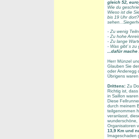
gleich 52, euro
Wie du geschrieb
Wieso ist die S
bis 19 Uhr dort
sehen...Siegerh
- Zu wenig Teiln
- Zu hohe Anrei
- Zu lange Wart
- Was gibt`s z
...dafür mache 
Herr Münzel und
Glauben Sie den
oder Anderegg d
Übrigens waren 
Drittens:
Zu Dow
Richtig ist, das
in Saillon ware
Diese Fellrunne
durch meinem Bo
teilgenommen ha
veranlasst, die
wunderschöne, k
Organisatoren 
13,9 Km und nu
Imageschaden 