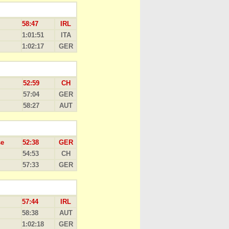
58:47
IRL
1:01:51
ITA
1:02:17
GER
52:59
CH
57:04
GER
58:27
AUT
se
52:38
GER
54:53
CH
57:33
GER
57:44
IRL
58:38
AUT
1:02:18
GER