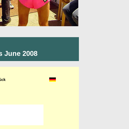
ws June 2008
ück