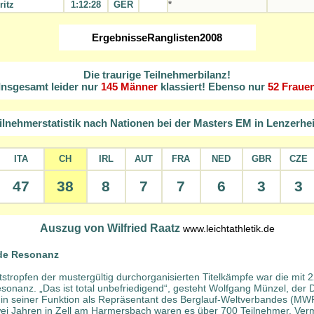
ritz
1:12:28
GER
*
ErgebnisseRanglisten2008
Die traurige Teilnehmerbilanz!
Insgesamt leider nur
145 Männer
klassiert!
Ebenso nur
52 Fraue
ilnehmerstatistik nach Nationen bei der Masters EM in Lenzerhe
ITA
CH
IRL
AUT
FRA
NED
GBR
CZE
47
38
8
7
7
6
3
3
Auszug von Wilfried Raatz
www.leichtathletik.de
de Resonanz
stropfen der mustergültig durchorganisierten Titelkämpfe war die mit 2
sonanz. „Das ist total unbefriedigend“, gesteht Wolfgang Münzel, der 
 in seiner Funktion als Repräsentant des Berglauf-Weltverbandes (MWR
ei Jahren in Zell am Harmersbach waren es über 700 Teilnehmer. Verm