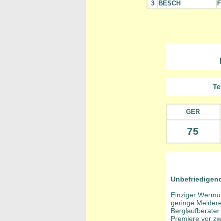
3
BESCH
F
Te
GER
75
Unbefriedigen
Einziger Wermut
geringe Meldere
Berglaufberater
Premiere vor zw