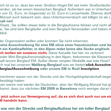
ich ist es so, dass bei einer Straßen-Hügel EM viel mehr Straßenläufer
rden, als bei einem klassischen Berglauf. Außerdem war in Unterhar
r von 31, Euro, im Gegensatz zu 52, Euro in Lenzerheide. Ebenso dürf
Münzel auch bekannt sein, dass Unterharmersbach viel billiger ist als
alt net!
Raatz, Sie sollten etwas tiefer in die Berglaufszene blicken und nicht al
ar, Sie sind kein Bergläufer und kein Berglauf-Veranstalter und haben
blick.
der Organisation wollen oder konnten Sie nicht erkennen.
 eine Ausschreibung für eine EM ohne einer französischen und it
 ein Kardinalfehler, in den Alpen redet keine alte Socke englisch.
ch wollen wir sowieso nicht.
Diese Kanaille hat hier nix verloren!
 jeder Mini-Berglaufveranstaltung in den Alpen, bekommen die Klassens
haft teuren Berglauf EM. Außer dieser simplen Medaille war tote Hose!!
ch mal bei unserem
Wallberg-Berglauf
was wir bieten!
click Ausschr
BerglaufAusschreibung
oder unsere EM in Rodi
Inscription
hmer/innen waren von der Strecke und der Hochgebirgslandschaft begei
bestätigt hatten.
euen waren mal wieder die Deutschen, aber der Wolfgang Münzel hat gl
kannt, dass zur nächsten
EM 2009 in Barcelona
noch weniger daran 
h jetzt schon zur Verweigerung auf, da es sich dort auch nur um e
EM handeln kann.
s war von der Strecke und Berglaufkulisse her ein toller Berglauf 