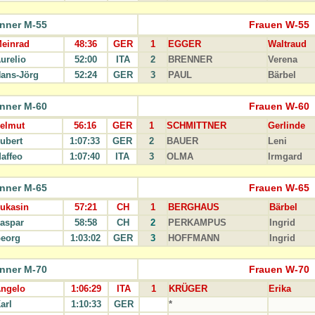
nner M-55
Frauen W-55
einrad
48:36
GER
1
EGGER
Waltraud
urelio
52:00
ITA
2
BRENNER
Verena
ans-Jörg
52:24
GER
3
PAUL
Bärbel
nner M-60
Frauen W-60
elmut
56:16
GER
1
SCHMITTNER
Gerlinde
ubert
1:07:33
GER
2
BAUER
Leni
affeo
1:07:40
ITA
3
OLMA
Irmgard
nner M-65
Frauen W-65
ukasin
57:21
CH
1
BERGHAUS
Bärbel
aspar
58:58
CH
2
PERKAMPUS
Ingrid
eorg
1:03:02
GER
3
HOFFMANN
Ingrid
nner M-70
Frauen W-70
ngelo
1:06:29
ITA
1
KRÜGER
Erika
arl
1:10:33
GER
*