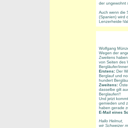
der ungewohnt s
Auch wenn die Se
(Spanien) wird 
Lenzerheide-Val
Wolfgang Münzel
Wegen der angeb
Zweitens haben 
von Seiten des 
Bergläufer/inne
Erstens:
Der Wal
Berglauf und no
hundert Bergläuf
Zweitens:
Öster
dasselbe gilt a
Berglaufen!!
Und jetzt kommt
gemieden und z
haben gerade z
E-Mail eines S
Hallo Helmut,
wir Schweizer 