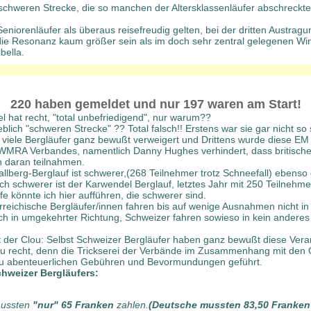
chweren Strecke, die so manchen der Altersklassenläufer abschreckte
niorenläufer als überaus reisefreudig gelten, bei der dritten Austragu
die Resonanz kaum größer sein als im doch sehr zentral gelegenen Win
bella.
220 haben gemeldet und nur 197 waren am Start!
 hat recht, "total unbefriedigend", nur warum??
lich "schweren Strecke" ?? Total falsch!! Erstens war sie gar nicht so
viele Bergläufer ganz bewußt verweigert und Drittens wurde diese EM
WMRA Verbandes, namentlich Danny Hughes verhindert, dass britisch
n daran teilnahmen.
lberg-Berglauf ist schwerer,(268 Teilnehmer trotz Schneefall) ebenso 
ch schwerer ist der Karwendel Berglauf, letztes Jahr mit 250 Teilnehme
e könnte ich hier aufführen, die schwerer sind.
reichische Bergläufer/innen fahren bis auf wenige Ausnahmen nicht in
uch in umgekehrter Richtung, Schweizer fahren sowieso in kein andere
 der Clou: Selbst Schweizer Bergläufer haben ganz bewußt diese Vera
u recht, denn die Trickserei der Verbände im Zusammenhang mit den 
u abenteuerlichen Gebühren und Bevormundungen geführt.
chweizer Bergläufers:
mussten
"nur" 65 Franken
zahlen.
(Deutsche mussten 83,50 Franken