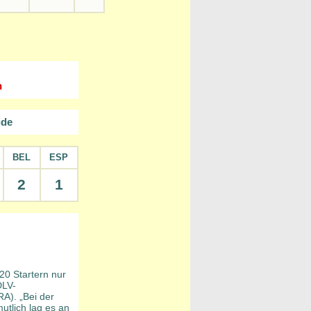
n
ide
BEL
ESP
2
1
20 Startern nur
DLV-
A). „Bei der
utlich lag es an