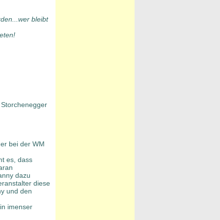
den...wer bleibt
eten!
m Storchenegger
er bei der WM
mt es, dass
aran
Danny dazu
ranstalter diese
ny und den
ein imenser