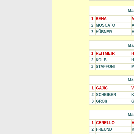
Mä
1
BEHA
M
2
MOSCATO
A
3
HÜBNER
H
Mä
1
REITMEIR
H
2
KOLB
H
3
STAFFONI
M
Mä
1
GAJIC
V
2
SCHEIBER
K
3
GROß
G
Mä
1
CERELLO
A
2
FREUND
K