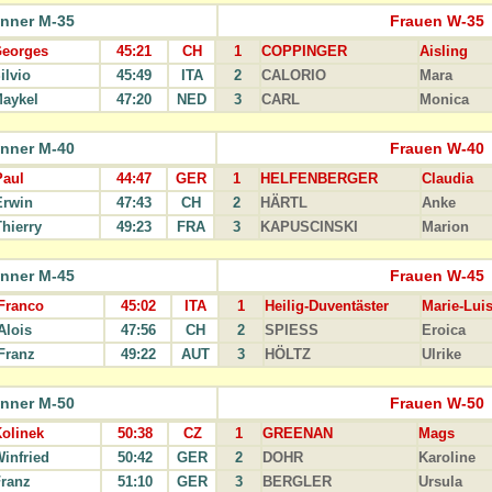
nner M-35
Frauen W-35
eorges
45:21
CH
1
COPPINGER
Aisling
ilvio
45:49
ITA
2
CALORIO
Mara
aykel
47:20
NED
3
CARL
Monica
nner M-40
Frauen W-40
Paul
44:47
GER
1
HELFENBERGER
Claudia
Erwin
47:43
CH
2
HÄRTL
Anke
Thierry
49:23
FRA
3
KAPUSCINSKI
Marion
nner M-45
Frauen W-45
Franco
45:02
ITA
1
Heilig-Duventäster
Marie-Lui
Alois
47:56
CH
2
SPIESS
Eroica
Franz
49:22
AUT
3
HÖLTZ
Ulrike
nner M-50
Frauen W-50
olinek
50:38
CZ
1
GREENAN
Mags
infried
50:42
GER
2
DOHR
Karoline
ranz
51:10
GER
3
BERGLER
Ursula