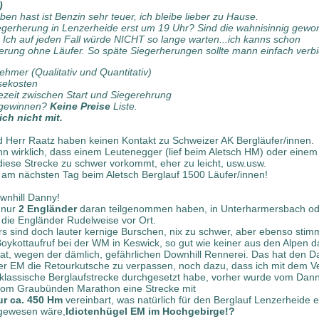
)
en hast ist Benzin sehr teuer, ich bleibe lieber zu Hause.
iegerherung in Lenzerheide erst um 19 Uhr? Sind die wahnisinnig gewor
? Ich auf jeden Fall würde NICHT so lange warten...ich kanns schon
erung ohne Läufer. So späte Siegerherungen sollte mann einfach verbi
ehmer (Qualitativ und Quantitativ)
sekosten
ezeit zwischen Start und Siegerehrung
u gewinnen?
Keine Preise
Liste.
ich nicht mit.
 Herr Raatz haben keinen Kontakt zu Schweizer AK Bergläufer/innen.
n wirklich, dass einem Leutenegger (lief beim Aletsch HM) oder eine
iese Strecke zu schwer vorkommt, eher zu leicht, usw.usw.
am nächsten Tag beim Aletsch Berglauf 1500 Läufer/innen!
nhill Danny!
s nur
2 Engländer
daran teilgenommen haben, in Unterharmersbach od
n die Engländer Rudelweise vor Ort.
rs sind doch lauter kernige Burschen, nix zu schwer, aber ebenso stim
ykottaufruf bei der WM in Keswick, so gut wie keiner aus den Alpen d
t, wegen der dämlich, gefährlichen Downhill Rennerei. Das hat den 
ser EM die Retourkutsche zu verpassen, noch dazu, dass ich mit dem Ve
lassische Berglaufstrecke durchgesetzt habe, vorher wurde vom Dan
vom Graubünden Marathon eine Strecke mit
r ca. 450 Hm
vereinbart, was natürlich für den Berglauf Lenzerheide 
gewesen wäre,
Idiotenhügel EM im Hochgebirge!?