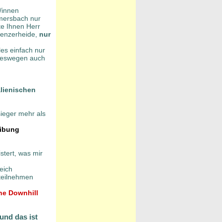
/innen
mersbach nur
te Ihnen Herr
 Lenzerheide,
nur
les einfach nur
 deswegen auch
alienischen
ieger mehr als
eibung
stert, was mir
eich
teilnehmen
ine Downhill
und das ist