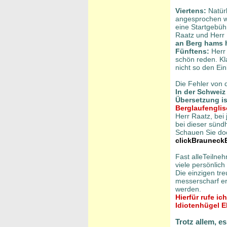
Viertens:
Natürl
angesprochen we
eine Startgebüh
Raatz und Herr 
an Berg hams h
Fünftens:
Herr 
schön reden. Kl
nicht so den Ein
Die Fehler von 
In der Schweiz
Übersetzung ist
Berglaufenglis
Herr Raatz, bei
bei dieser sünd
Schauen Sie do
clickBrauneck
Fast alleTeilne
viele persönlich 
Die einzigen tr
messerscharf er
werden.
Hierfür rufe ic
Idiotenhügel 
Trotz allem, e