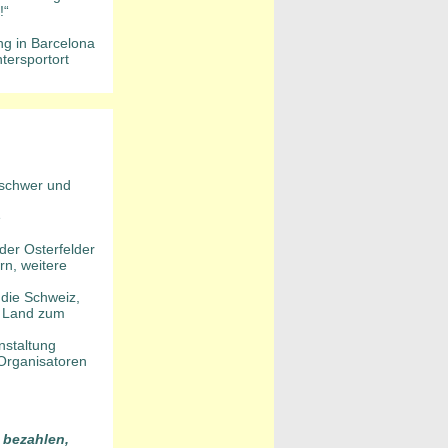
!“
ng in Barcelona
tersportort
 schwer und
e
der Osterfelder
rn, weitere
 die Schweiz,
s Land zum
nstaltung
Organisatoren
 bezahlen,