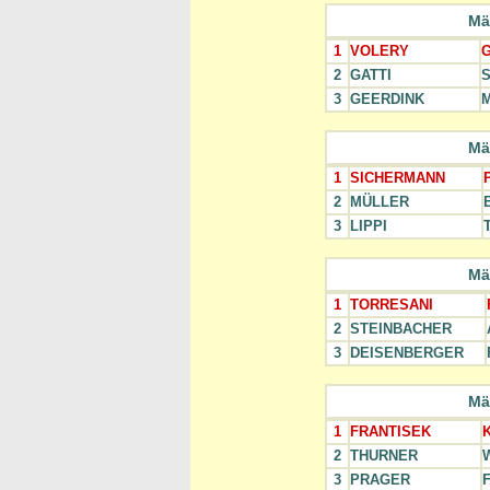
Mä
1
VOLERY
G
2
GATTI
S
3
GEERDINK
M
Mä
1
SICHERMANN
2
MÜLLER
3
LIPPI
Mä
1
TORRESANI
2
STEINBACHER
3
DEISENBERGER
Mä
1
FRANTISEK
K
2
THURNER
W
3
PRAGER
F