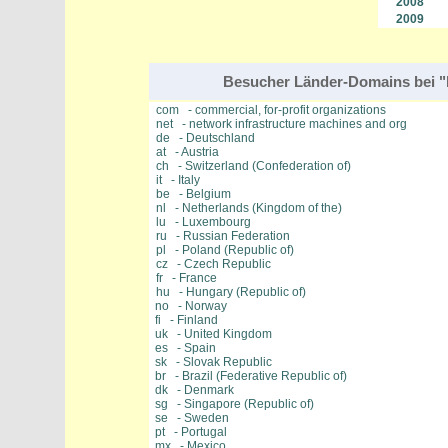
2008
2009
Besucher Länder-Domains bei "be
com - commercial, for-profit organizations
net - network infrastructure machines and org
de - Deutschland
at - Austria
ch - Switzerland (Confederation of)
it - Italy
be - Belgium
nl - Netherlands (Kingdom of the)
lu - Luxembourg
ru - Russian Federation
pl - Poland (Republic of)
cz - Czech Republic
fr - France
hu - Hungary (Republic of)
no - Norway
fi - Finland
uk - United Kingdom
es - Spain
sk - Slovak Republic
br - Brazil (Federative Republic of)
dk - Denmark
sg - Singapore (Republic of)
se - Sweden
pt - Portugal
mx - Mexico