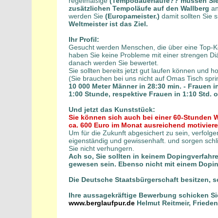
regelmäßige
(Tempodauerläufe?? müssen Sie b
zusätzlichen Tempoläufe auf den Wallberg
an
werden Sie
(Europameister.)
damit sollten Sie s
Weltmeister ist das Ziel.
Ihr Profil:
Gesucht werden Menschen, die über eine Top-Ko
haben Sie keine Probleme mit einer strengen Di
danach werden Sie bewertet.
Sie sollten bereits jetzt gut laufen können und 
(Sie brauchen bei uns nicht auf Omas Tisch spr
10 000 Meter Männer in 28:30 min. - Frauen i
1:00 Stunde, respektive Frauen in 1:10 Std. 
Und jetzt das Kunststück:
Sie können sich auch bei einer 60-Stunden
ca. 600 Euro im Monat ausreichend motiviere
Um für die Zukunft abgesichert zu sein, verfolge
eigenständig und gewissenhaft. und sorgen schli
Sie nicht verhungern.
Ach so, Sie sollten in keinem Dopingverfahre
gewesen sein. Ebenso nicht mit einem Dopin
Die Deutsche Staatsbürgerschaft besitzen, so
Ihre aussagekräftige Bewerbung schicken Sie
www.berglaufpur.de
Helmut Reitmeir, Fried