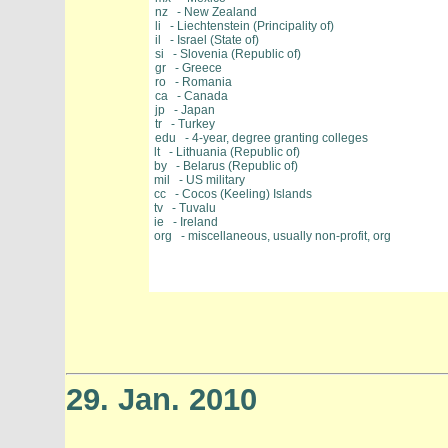
nz - New Zealand
li - Liechtenstein (Principality of)
il - Israel (State of)
si - Slovenia (Republic of)
gr - Greece
ro - Romania
ca - Canada
jp - Japan
tr - Turkey
edu - 4-year, degree granting colleges
lt - Lithuania (Republic of)
by - Belarus (Republic of)
mil - US military
cc - Cocos (Keeling) Islands
tv - Tuvalu
ie - Ireland
org - miscellaneous, usually non-profit, org
29. Jan. 2010