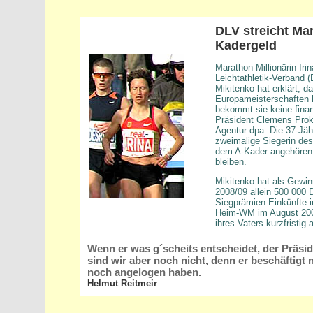
DLV streicht Ma
Kadergeld
Marathon-Millionärin Ir
Leichtathletik-Verband (
Mikitenko hat erklärt, d
Europameisterschaften k
bekommt sie keine finan
Präsident Clemens Prok
Agentur dpa. Die 37-Jä
zweimalige Siegerin de
dem A-Kader angehören,
bleiben.
Mikitenko hat als Gewin
2008/09 allein 500 000 
Siegprämien Einkünfte in
Heim-WM im August 2009
ihres Vaters kurzfristig
Wenn er was g´scheits entscheidet, der Präsi
sind wir aber noch nicht, denn er beschäftigt 
noch angelogen haben.
Helmut Reitmeir