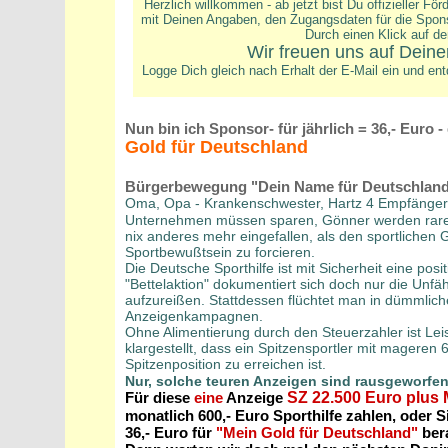
Herzlich willkommen - ab jetzt bist Du offizieller Fö
mit Deinen Angaben, den Zugangsdaten für die Spons
Durch einen Klick auf de
Wir freuen uns auf Dein
Logge Dich gleich nach Erhalt der E-Mail ein und ent
Nun bin ich Sponsor- für jährlich = 36,- Euro 
Gold für Deutschland
Bürgerbewegung "Dein Name für Deutschlan
Oma, Opa - Krankenschwester, Hartz 4 Empfänger u
Unternehmen müssen sparen, Gönner werden rarer 
nix anderes mehr eingefallen, als den sportlichen 
Sportbewußtsein zu forcieren.
Die Deutsche Sporthilfe ist mit Sicherheit eine posi
"Bettelaktion" dokumentiert sich doch nur die Unf
aufzureißen. Stattdessen flüchtet man in dümmlic
Anzeigenkampagnen.
Ohne Alimentierung durch den Steuerzahler ist Leis
klargestellt, dass ein Spitzensportler mit mageren
Spitzenposition zu erreichen ist.
Nur, solche teuren Anzeigen sind rausgeworfen
Für diese
eine
Anzeige
SZ 22.500 Euro plus
monatlich 600,- Euro Sporthilfe zahlen, oder 
36,- Euro für
"Mein Gold für Deutschland"
ber