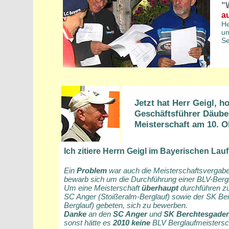
"
a
He
un
Se
Jetzt hat Herr Geigl, h
Geschäftsführer Däuber
Meisterschaft am 10. O
Ich zitiere Herrn Geigl im Bayerischen Lau
Ein
Problem
war auch die Meisterschaftsvergabe
bewarb sich um die Durchführung einer BLV-Bergl
Um eine Meisterschaft
überhaupt
durchführen z
SC Anger (Stoißeralm-Berglauf) sowie der SK Be
Berglauf) gebeten, sich zu bewerben.
Danke
an den
SC Anger
und
SK Berchtesgade
sonst hätte es
2010 keine
BLV Berglaufmeistersc