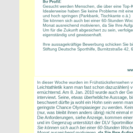
Ihr Profil:
Gesucht werden Menschen, die über eine Top-Ko
Idealerweise haben Sie keine Probleme mit einer 
und hoch springen (Parkbank, Tischkante o.ä.)
Sie können sich auch bei einer 60-Stunden Wo
Monat ausreichend motivieren, da Sie Ihre Auf
Um für die Zukunft abgesichert zu sein, verfolg
eigenständig und gewissenhaft.
Ihre aussagekräftige Bewerbung schicken Sie bi
Stiftung Deutsche Sporthilfe, Burnitzstraße 42,
ww
In dieser Woche wurden im Frühstücksfernsehen 
Leichtathletik kann man fast schon dazuzählen) vor
ernüchternd. Am 8. Jan. 2010 wurde auch der Gesc
interviewt. Seine, etwas überhebliche Aussage, bis
beschwert dürfte ja wohl ein Hohn sein wenn man 
geringste Chance Olympiasieger zu werden. Kein v
(nur, was bleibt ihnen anders übrig) nicht einmal
Die Anforderungen, siehe Anzeige, kommen eine
und im Gegenzug unterstützt der DLV Sportmillio
Sie können sich auch bei einer 60-Stunden Woc
Monat ausreichend motivieren,
da Sie Ihre Aufg