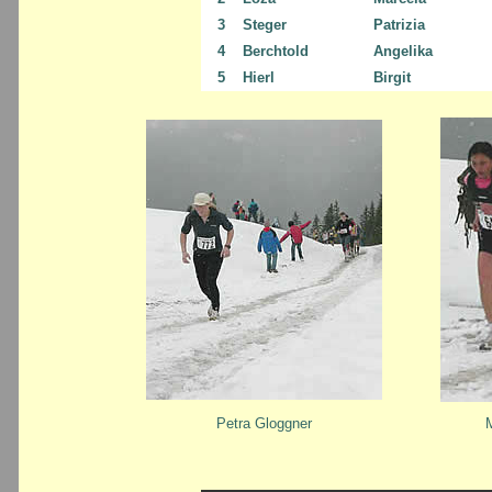
3
Steger
Patrizia
4
Berchtold
Angelika
5
Hierl
Birgit
Petra Gloggner