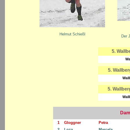
Helmut Schießl
Der 
5. Wallb
Wa
5. Wallbe
Wal
5. Wallbe
Wal
Dame
1
Gloggner
Petra
2
Loza
Marcela