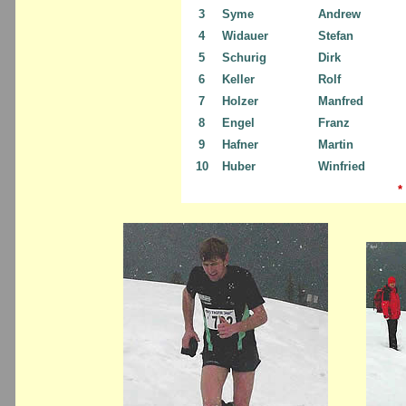
3
Syme
Andrew
4
Widauer
Stefan
5
Schurig
Dirk
6
Keller
Rolf
7
Holzer
Manfred
8
Engel
Franz
9
Hafner
Martin
10
Huber
Winfried
*