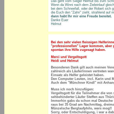
Das geht vom Sieger Helmut bis zum Schlu
Wenn da Winni nach dem Zieleinlauf gleich
bei dem Schneefall, oder der Robert sich g
die Euch den "Zahn" zieht, strahlend auf m
dann habt Ihr mir eine Freude bereitet.
Danke Euer
Helmut
Bei den sehr vielen fleissigen Helferinn
"professionellen" Lager kommen, aber 
spontan ihre Hilfe zugesagt haben.
Merci und Vergeltsgott
Heidi und Helmut
Besonderen Dank gilt auch meinen Vere
zahlreich als Läufer/innen vertreten w
Einsatz als Helfer geleistet haben.
Den Computer Leuten, incl. Karin und 
Auch dem "Münchner Kindl" mit Anhang
Muss ich noch hinzufügen:
Vergeltsgott für die Teilnehmer die von 
sehbehinderter Läufer Steffen aus Thür
Immerhin gabs da schon mal Deutsche 
raus bei 35 Grad am Nachmittag, dreim
Münzelsche Berglaufphilo, wers mog!!
Sorry, oder Entschuldigung, i war a dabe