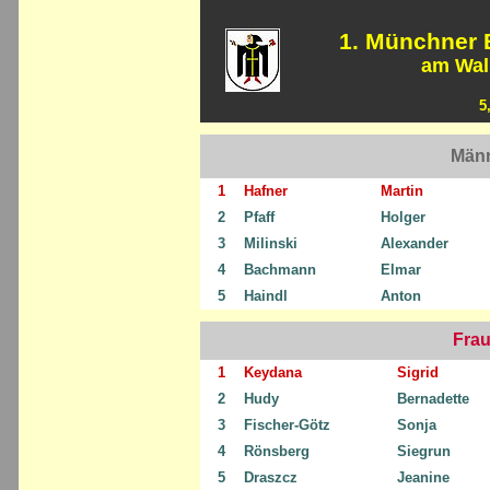
1. Münchner 
am Wall
5
Männ
1
Hafner
Martin
2
Pfaff
Holger
3
Milinski
Alexander
4
Bachmann
Elmar
5
Haindl
Anton
Frau
1
Keydana
Sigrid
2
Hudy
Bernadette
3
Fischer-Götz
Sonja
4
Rönsberg
Siegrun
5
Draszcz
Jeanine