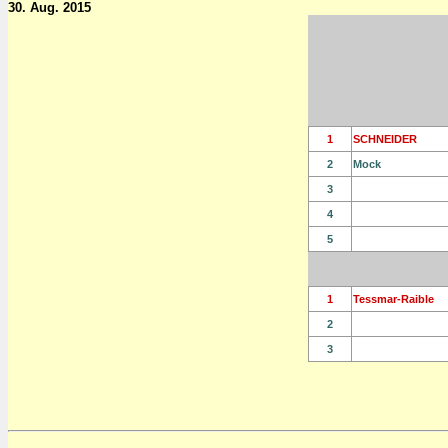
30. Aug. 2015
1
SCHNEIDER
2
Mock
3
4
5
1
Tessmar-Raible
2
3