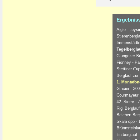
Ergebnis
Aigle - Leysi
Stierenbergl
Immenstädter
Tegelberglau
Glungezer Be
Fionney - Pa
Stettiner Cup
Berglauf zur
1. Montafon
Glacier - 30
Courmayeur -
42. Sierre - 
Rigi Berglauf
Belchen Berg
Skala opp - 
Brünnsteinlau
Erzberglauf 