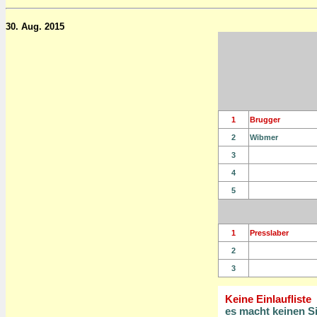
30. Aug. 2015
1
Brugger
2
Wibmer
3
4
5
1
Presslaber
2
3
Keine Einlaufliste
es macht keinen S