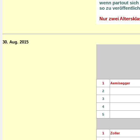
wenn partout sich 
so zu veröffentlic
Nur zwei Alterskla
30. Aug. 2015
1
Aemisegger
2
3
4
5
1
Zoller