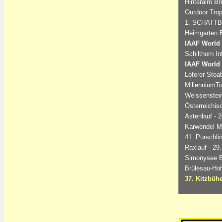
Hinteralm Bru
Outdoor Trop
1. SCHATTBE
Heimgarten B
IAAF World 
Schilthorn In
IAAF World 
Loferer Stoa
MillenniumT
Weissenstein
Österreichis
Astenlauf - 
Karwendel Ma
41. Pürschlin
Raxlauf - 29
Simonysee Be
Brülesau-Hoh
37. Kitzbüh