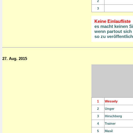
2
3
Keine Einlaufliste
es macht keinen S
wenn partout sich 
so zu veröffentlic
27. Aug. 2015
1
Wessely
2
Unger
3
Hirschberg
4
Trainer
5
Masè