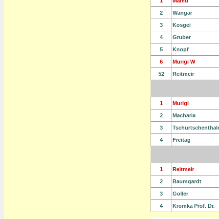
1
Mamu
2
Wangar
3
Kosgei
4
Gruber
5
Knopf
6
Murigi W
52
Reitmeir
1
Murigi
2
Macharia
3
Tschurtschenthal
4
Freitag
1
Reitmeir
2
Baumgardt
3
Goller
4
Kromka Prof. Dr.