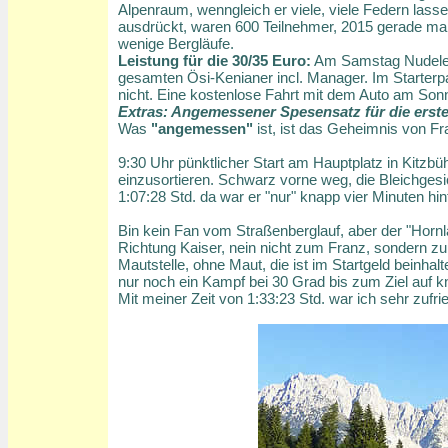
Alpenraum, wenngleich er viele, viele Federn lasse
ausdrückt, waren 600 Teilnehmer, 2015 gerade mal
wenige Bergläufe.
Leistung für die 30/35 Euro:
Am Samstag Nudelesse
gesamten Ösi-Kenianer incl. Manager. Im Starterpa
nicht. Eine kostenlose Fahrt mit dem Auto am Sonnt
Extras: Angemessener Spesensatz für die erste
Was
"angemessen"
ist, ist das Geheimnis von Fr
9:30 Uhr pünktlicher Start am Hauptplatz in Kitzbü
einzusortieren. Schwarz vorne weg, die Bleichgesic
1:07:28 Std. da war er "nur" knapp vier Minuten hi
Bin kein Fan vom Straßenberglauf, aber der "Hornl
Richtung Kaiser, nein nicht zum Franz, sondern zu
Mautstelle, ohne Maut, die ist im Startgeld beinh
nur noch ein Kampf bei 30 Grad bis zum Ziel auf 
Mit meiner Zeit von 1:33:23 Std. war ich sehr zufri