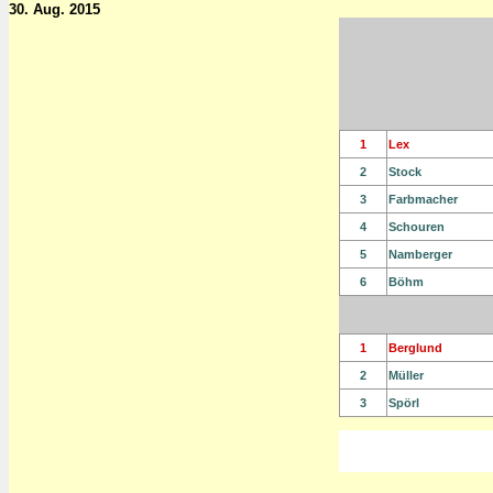
30. Aug. 2015
1
Lex
2
Stock
3
Farbmacher
4
Schouren
5
Namberger
6
Böhm
1
Berglund
2
Müller
3
Spörl