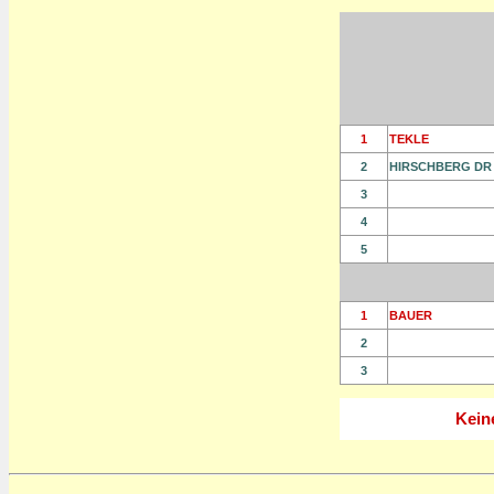
1
TEKLE
2
HIRSCHBERG DR
3
4
5
1
BAUER
2
3
Keine