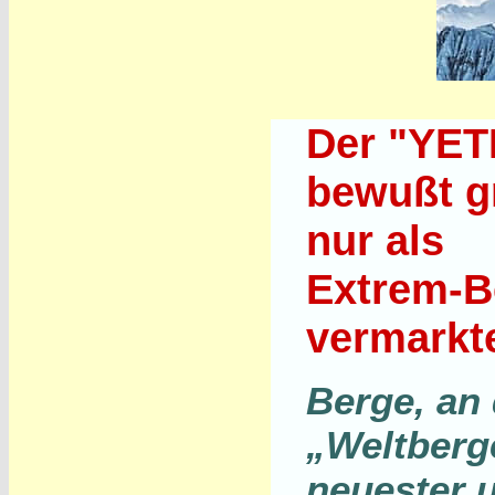
Der "YETI
bewußt gr
nur als
Extrem-Be
vermarkt
Berge, an
„Weltberg
neuester u