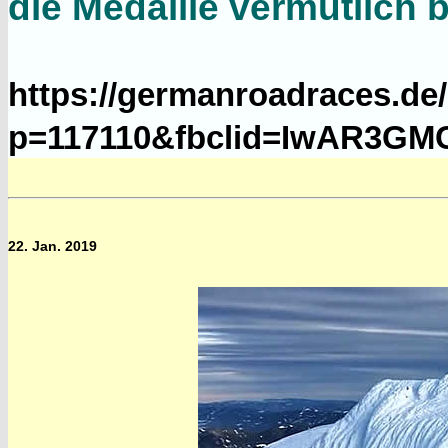
die Medaille vermutlich 
https://germanroadraces.de
p=117110&fbclid=IwAR3GM
22. Jan. 2019