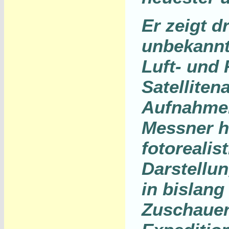
Er zeigt d
unbekannt
Luft- und
Satelliten
Aufnahmen
Messner hi
fotorealis
Darstellu
in bislang
Zuschauer