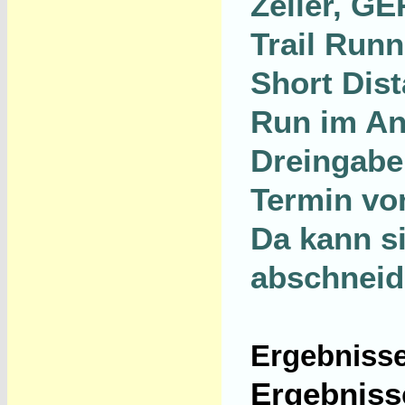
Zeiler, G
Trail Run
Short Dis
Run im An
Dreingabe.
Termin vo
Da kann s
abschneid
Ergebnisse
Ergebniss