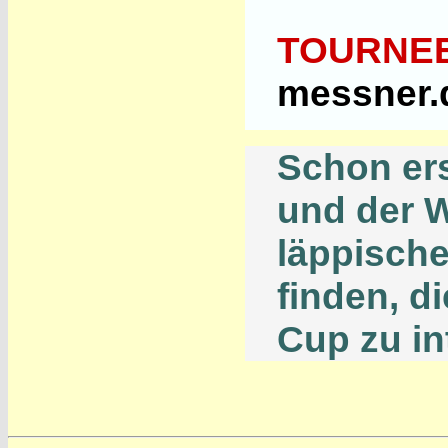
TOURNE
messner.d
Schon ers
und der W
läppische
finden, d
Cup zu in