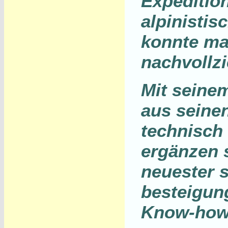
Expeditio
alpinisti
konnte ma
nachvollz
Mit seine
aus seinen
technisch 
ergänzen s
neuester s
besteigun
Know-how 