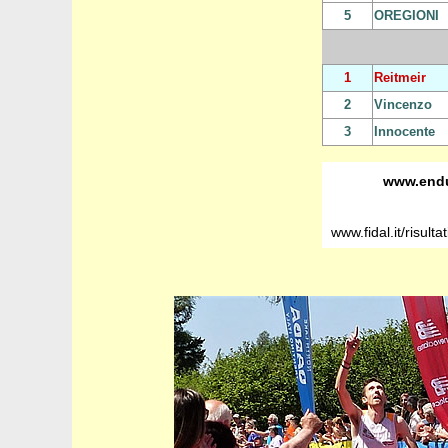
5
OREGIONI
1
Reitmeir
2
Vincenzo
3
Innocente
www.endu
www.fidal.it/risu