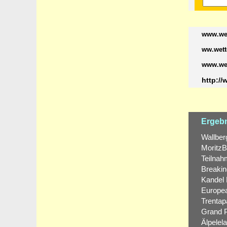
www.wet
ww.wett
www.wet
http:/
Ergebn
Wallber
MoritzB
Teilnah
Breakin
Kandel 
Europea
Trentapa
Grand P
Älpelela