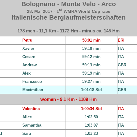
Bolognano - Monte Velo - Arco
st
28. Mai 2017 - 1
WMRA World Cup race
Italienische Berglaufmeisterschaften
178 men - 11,1 Km - 1172 Hm - minus ca. 145 Hm
Petru
58:01 min
ERI
Xavier
59:10 min
ITA
Cesare
59:12 min
ITA
Andrew
59:13 min
GBR
Alex
59:19 min
ITA
Francesco
59:27 min
ITA
Maximilian
1:01:18 Std
GER
women - 9,1 Km - 1189 Hm
Valentina
1:00:34 Std
ITA
Alice
1:02:50
ITA
Samantha
1:03:07
ITA
I
Sara
1:03:23
ITA