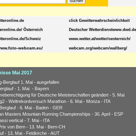
teronline.de
click Gewitterwahrscheinlichkeit
eronline.de/ Österreich
Deutscher Wetterdienstwww.dwd.d
teronline.de/Schweiz
www.wetter.at/wetter/oesterreich/
/www.foto-webcam.eu/
webcam.org/webcam/wallberg/
isse Mai 2017
g-Berglauf 1. Mai - ausgefallen
erglauf - 1. Mai - Bayern
meberechtigung für Deutsche Meisterschaften geändert - 5. Mai
g2 - Weltrekordversuch Marathon - 6. Mai - Monza - ITA
Berglauf - 6. Mai - Baden - GER
n Masters Mountain Running Championships - 30. April - ESP
ssi vertical - 7. Mai - ITA
rix von Bern - 13. Mai - Bern-CH
uf - 13. Mai - Feldkirche - AUT