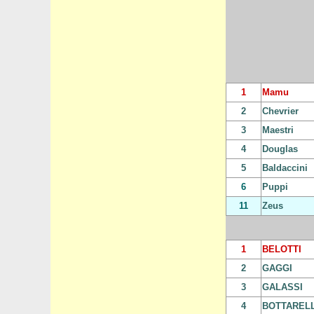
1
Mamu
2
Chevrier
3
Maestri
4
Douglas
5
Baldaccini
6
Puppi
11
Zeus
1
BELOTTI
2
GAGGI
3
GALASSI
4
BOTTARELL