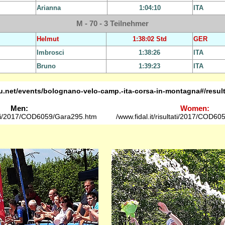
Arianna
1:04:10
ITA
M - 70 - 3 Teilnehmer
Helmut
1:38:02 Std
GER
Imbrosci
1:38:26
ITA
Bruno
1:39:23
ITA
.net/events/bolognano-velo-camp.-ita-corsa-in-montagna#/results
Men:
Women:
ltati/2017/COD6059/Gara295.htm
/www.fidal.it/risultati/2017/COD6