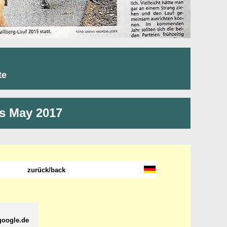
te
ws May 2017
zurück/back
.google.de