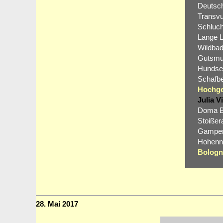
Deutsch
Transvu
Schluch
Lange L
Wildbad
Gutsmut
Hundsec
Schafbe
Hochger
Julia V
Doma Be
Stoißer
Gampern
Hohenne
Bologna
28. Mai 2017