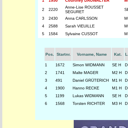
1
1950
Courtney DAUWALTER
M
Anne-Lise ROUSSET
2
2220
S
SEGURET
3
2430
Anna CARLSSON
M
4
2588
Sarah VIEUILLE
M
5
1584
Sylvaine CUSSOT
M
Pos.
Startnr.
Vorname, Name
Kat.
L
1
1672
Simon WIDMANN
SE H
D
2
1741
Malte MAGER
M2 H
D
3
491
Daniel GRÜTERICH
M1 H
D
4
1900
Hanno RECKE
M1 H
D
5
1199
Lukas WIDMANN
SE H
D
6
1568
Torsten RICHTER
M3 H
D