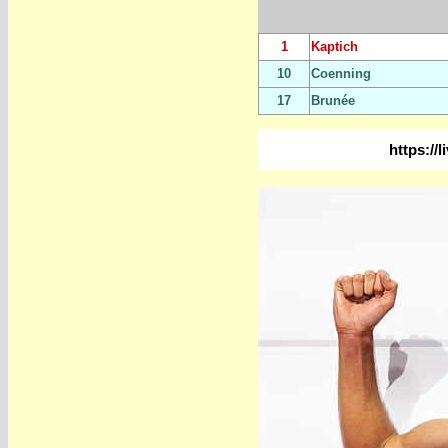
1
Kaptich
10
Coenning
17
Brunée
https://