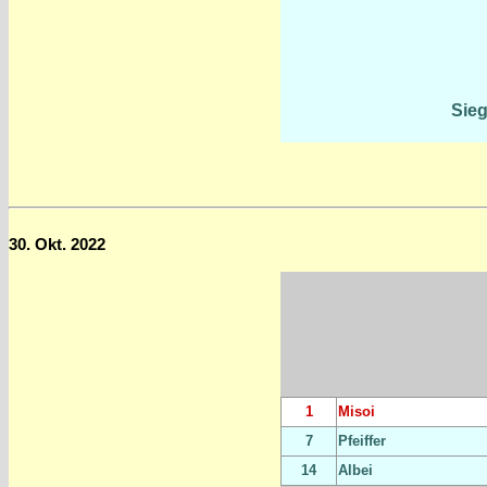
Sieg
30. Okt. 2022
1
Misoi
7
Pfeiffer
14
Albei