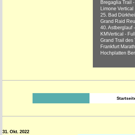
Bregaglia Trail -
Limone Vertical 
25. Bad Dürkhei
Grand Raid Reun
40. Astberglauf 
KMVertical - Ful
Grand Trail des 
Frankfurt Marath
Hochplatten Ber
Startsei
31. Okt. 2022