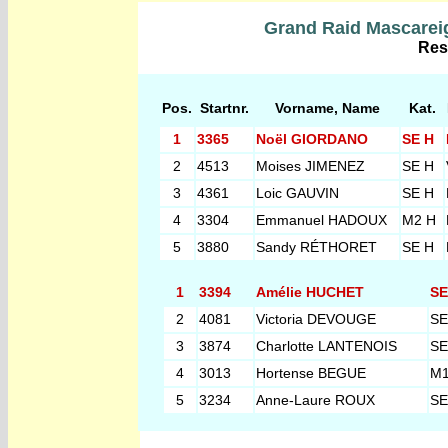
Grand Raid Mascareig
Res
Pos.
Startnr.
Vorname, Name
Kat.
1
3365
Noël GIORDANO
SE H
2
4513
Moises JIMENEZ
SE H
3
4361
Loic GAUVIN
SE H
4
3304
Emmanuel HADOUX
M2 H
5
3880
Sandy RÉTHORET
SE H
1
3394
Amélie HUCHET
SE
2
4081
Victoria DEVOUGE
SE
3
3874
Charlotte LANTENOIS
SE
4
3013
Hortense BEGUE
M1
5
3234
Anne-Laure ROUX
SE