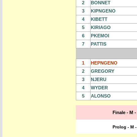
2
BONNET
3
KIPNGENO
4
KIBETT
5
KIRIAGO
6
PKEMOI
7
PATTIS
1
HEPNGENO
2
GREGORY
3
NJERU
4
WYDER
5
ALONSO
Finale - M 
Prolog - M 