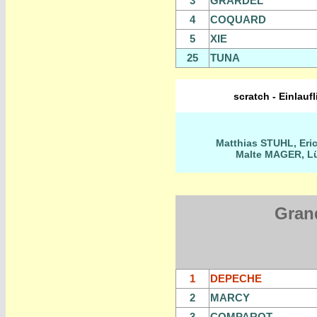
3
GRARDEL
4
COQUARD
5
XIE
25
TUNA
scratch - Einlauf
Matthias STUHL, Eri
Malte MAGER, 
Gran
1
DEPECHE
2
MARCY
3
COMPAROT