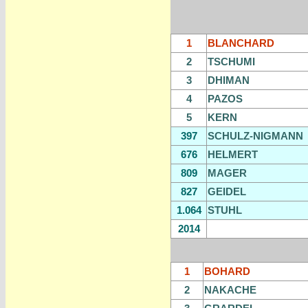
1
BLANCHARD
2
TSCHUMI
3
DHIMAN
4
PAZOS
5
KERN
397
SCHULZ-NIGMANN
676
HELMERT
809
MAGER
827
GEIDEL
1.064
STUHL
2014
1
BOHARD
2
NAKACHE