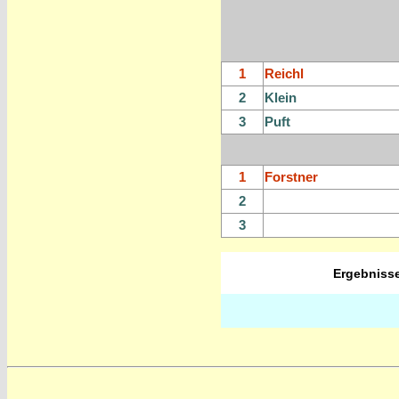
1
Reichl
2
Klein
3
Puft
1
Forstner
2
3
Ergebnisse