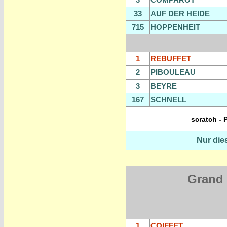
33
AUF DER HEIDE
715
HOPPENHEIT
1
REBUFFET
2
PIBOULEAU
3
BEYRE
167
SCHNELL
scratch - 
Nur die
Grand
1
COIFFET