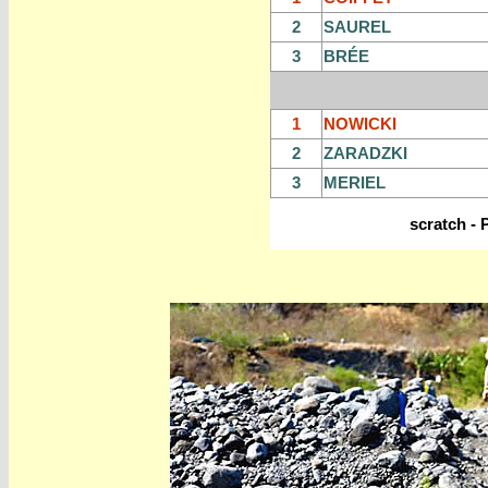
2
SAUREL
3
BRÉE
1
NOWICKI
2
ZARADZKI
3
MERIEL
scratch -