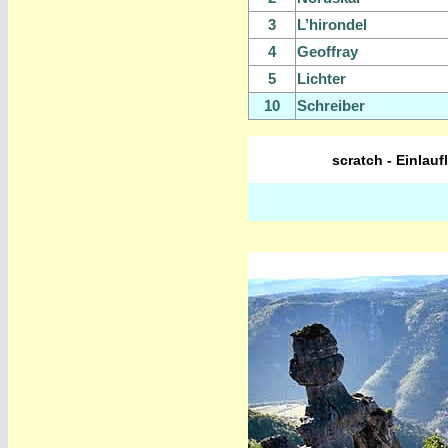
3
L’hirondel
4
Geoffray
5
Lichter
10
Schreiber
scratch - Einlauf