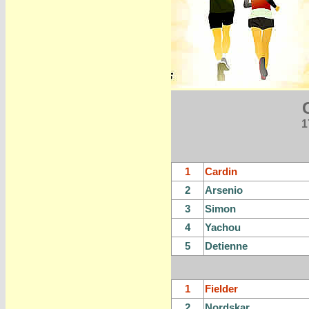
1
1
Cardin
2
Arsenio
3
Simon
4
Yachou
5
Detienne
1
Fielder
2
Nordskar