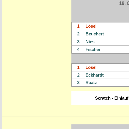
19. 
1
Lösel
2
Beuchert
3
Nies
4
Fischer
1
Lösel
2
Eckhardt
3
Raatz
Scratch - Einlauf