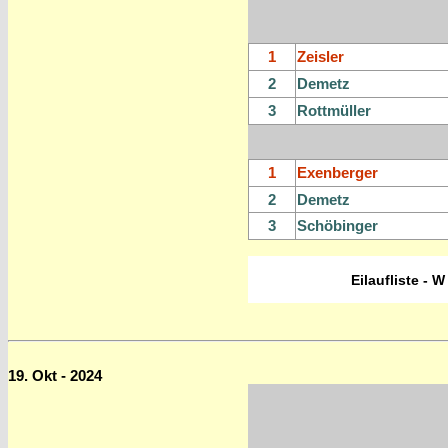
1
Zeisler
2
Demetz
3
Rottmüller
1
Exenberger
2
Demetz
3
Schöbinger
Eilaufliste - W
19. Okt - 2024