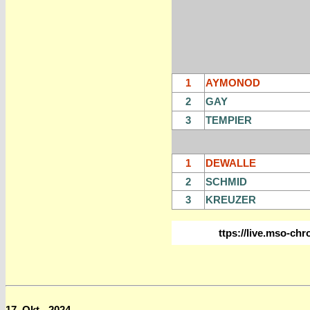
1
AYMONOD
2
GAY
3
TEMPIER
1
DEWALLE
2
SCHMID
3
KREUZER
ttps://live.mso-chro
17. Okt - 2024