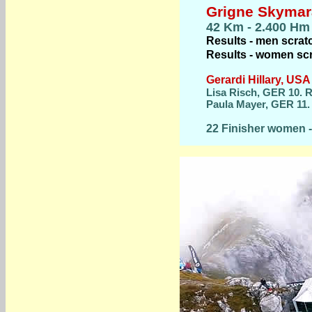
Grigne Skymara
42 Km - 2.400 Hm
Results - men scrat
Results
- women scr
Gerardi Hillary, US
Lisa Risch, GER 10. 
Paula Mayer, GER 11.
22 Finisher women 