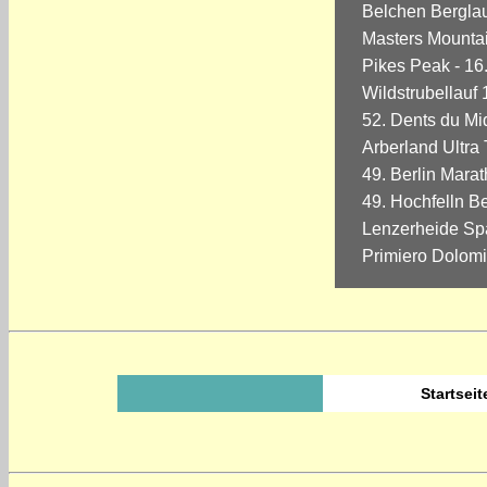
Belchen Berglau
Masters Mountai
Pikes Peak - 16.
Wildstrubellauf 
52. Dents du Mid
Arberland Ultra 
49. Berlin Marat
49. Hochfelln Be
Lenzerheide Spa
Primiero Dolom
Startsei