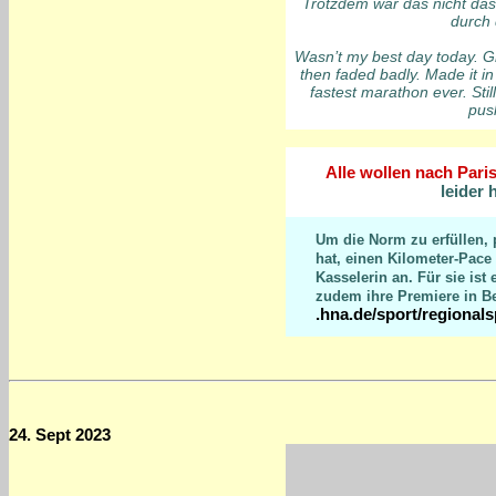
Trotzdem war das nicht das,
durch 
Wasn’t my best day today. Gri
then faded badly. Made it i
fastest marathon ever. Stil
pus
Alle wollen nach Paris..
leider 
Um die Norm zu erfüllen, 
hat, einen Kilometer-Pace
Kasselerin an. Für sie ist
zudem ihre Premiere in Be
.hna.de/sport/regionals
24. Sept 2023