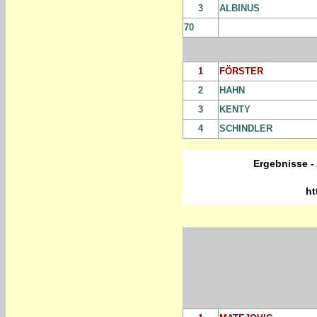
3
ALBINUS
70
1
FÖRSTER
2
HAHN
3
KENTY
4
SCHINDLER
Ergebnisse -
ht