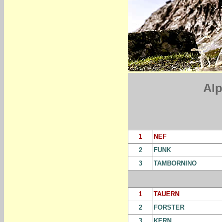
Alp
1
NEF
2
FUNK
3
TAMBORNINO
1
TAUERN
2
FORSTER
3
KERN