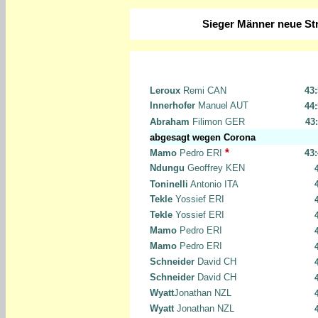
Sieger Männer neue St
Leroux
Remi CAN
43
Innerhofer
Manuel AUT
44
Abraham
Filimon GER
43
abgesagt wegen Corona
*
Mamo
Pedro ERI
43
Ndungu
Geoffrey KEN
Toninelli
Antonio ITA
Tekle
Yossief ERI
Tekle
Yossief ERI
Mamo
Pedro ERI
Mamo
Pedro ERI
Schneider
David CH
Schneider
David CH
Wyatt
Jonathan NZL
Wyatt
Jonathan NZL