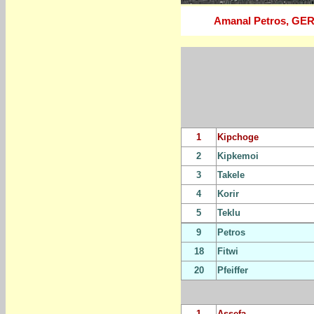
Amanal Petros, GER 
1
Kipchoge
2
Kipkemoi
3
Takele
4
Korir
5
Teklu
9
Petros
18
Fitwi
20
Pfeiffer
1
Assefa