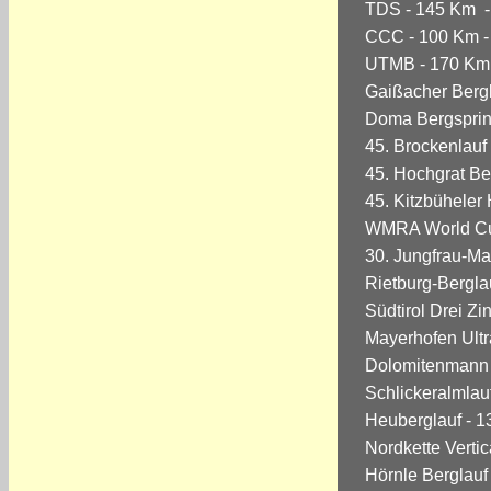
TDS - 145 Km - 
CCC - 100 Km - 
UTMB - 170 Km 
Gaißacher Bergl
Doma Bergsprint
45. Brockenlauf 
45. Hochgrat Ber
45. Kitzbüheler 
WMRA World Cup 
30. Jungfrau-Ma
Rietburg-Berglau
Südtirol Drei Zi
Mayerhofen Ultrak
Dolomitenmann -
Schlickeralmlauf
Heuberglauf - 1
Nordkette Vertic
Hörnle Berglauf 