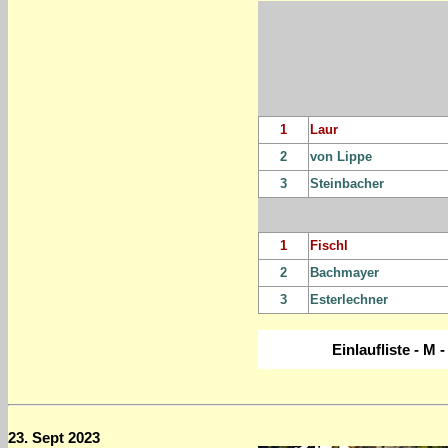
1
Laur
2
von Lippe
3
Steinbacher
1
Fischl
2
Bachmayer
3
Esterlechner
Einlaufliste - M 
23. Sept 2023