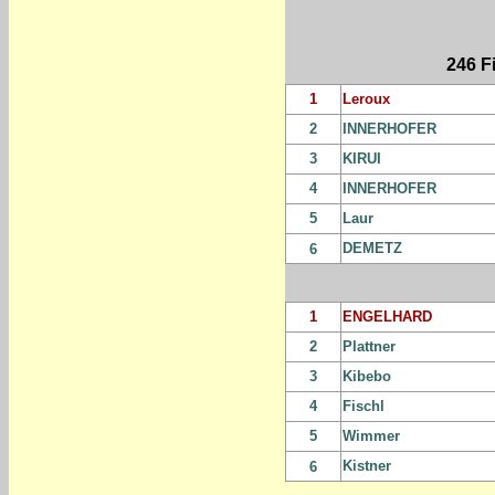
246 F
1
Leroux
2
INNERHOFER
3
KIRUI
4
INNERHOFER
5
Laur
DEMETZ
6
1
ENGELHARD
2
Plattner
3
Kibebo
4
Fischl
5
Wimmer
Kistner
6