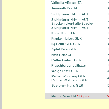
Valicella
Alfonso ITA
Tomaselli
Pio ITA
Stuhlpfarrer
Helmut, AUT
Stuhlpfarrer
Helmut, AUT
Streckenrekord alte Strecke
Stuhlpfarrer
Helmut, AUT
König Kurt
GER
Franke
Herbert GER
Ilg
Patriz GER GER
Zipfel
Peter GER
Notz
Peter GER
Rädler
Gerhard GER
Praschberger
Balthasar
Weigt
Peter GER
4
Müller
Wolfgang GER
4
Pichler
Wolfgang GER
Speicher
Hans GER
5
Mamo
Pedro ERI
* Doping
S