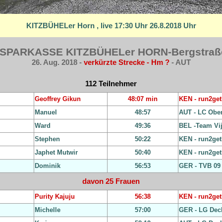
KITZBÜHELer Horn , live 17:30 Uhr 26.8.2018 Uhr
t. SPARKASSE KITZBÜHELer HORN-Bergstraß
26. Aug. 2018 -
verkürzte Strecke - Hm ?
- AUT
112 Teilnehmer
Geoffrey Gikun
48:07 min
KEN - run2get
Manuel
48:57
AUT - LC Obe
Ward
49:36
BEL -Team Vi
Stephen
50:22
KEN - run2get
Japhet Mutwir
50:40
KEN - run2get
Dominik
56:53
GER - TVB 09
davon 25 Frauen
Purity Kajuju
56:38
KEN - run2get
Michelle
57:00
GER - LG Deck