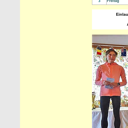
3
Freitag
Einlau