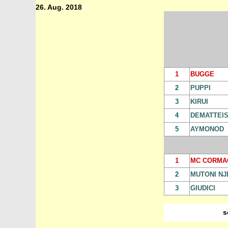
26. Aug. 2018
P
1
BUGGE
2
PUPPI
3
KIRUI
4
DEMATTEI
5
AYMONOD
1
MC CORMA
2
MUTONI NJ
3
GIUDICI
s