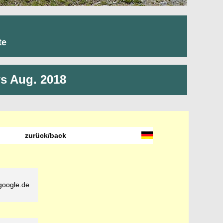
te
ws Aug. 2018
zurück/back
.google.de