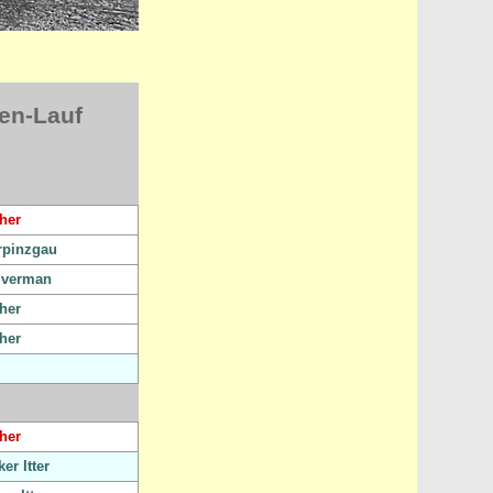
en-Lauf
her
rpinzgau
jverman
her
her
her
er Itter