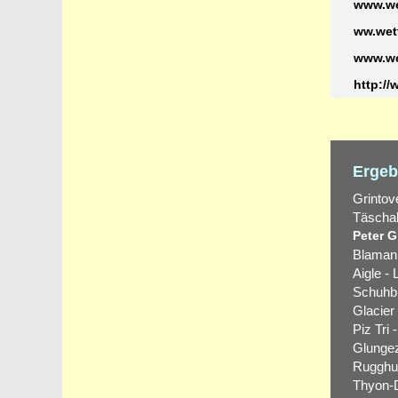
www.we
ww.wett
www.we
http:/
Ergeb
Grintov
Täschalp
Peter Gr
Blamann
Aigle - 
Schuhbr
Glacier
Piz Tri 
Glungez
Rugghub
Thyon-D