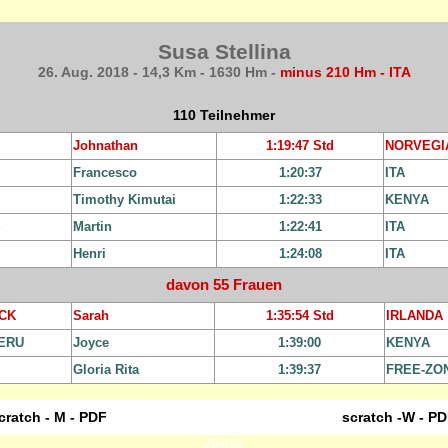
Susa Stellina
26. Aug. 2018 - 14,3 Km - 1630 Hm -
minus 210 Hm - ITA
110 Teilnehmer
Johnathan
1:19:47 Std
NORVEGI
Francesco
1:20:37
ITA
Timothy Kimutai
1:22:33
KENYA
S
Martin
1:22:41
ITA
Henri
1:24:08
ITA
davon 55 Frauen
CK
Sarah
1:35:54 Std
IRLANDA
ERU
Joyce
1:39:00
KENYA
Gloria Rita
1:39:37
FREE-ZO
cratch - M - PDF
scratch -W - P
ARKA