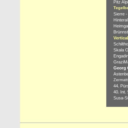
Pitz Alp
Tegelbe
Sierre -
Hintera
Heimgar
Brünnst
Vertica
Schilth
Skala O
Engadin
GraziMa
Georg G
Astenbe
Zermatt 
44. Pür
40. In
Susa-Ste