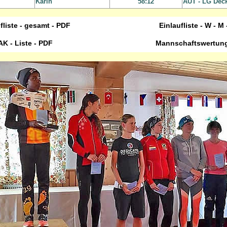
Karin
58:12
AUT - LG Deck
fliste - gesamt - PDF
Einlaufliste - W - M
AK - Liste - PDF
Mannschaftswertung