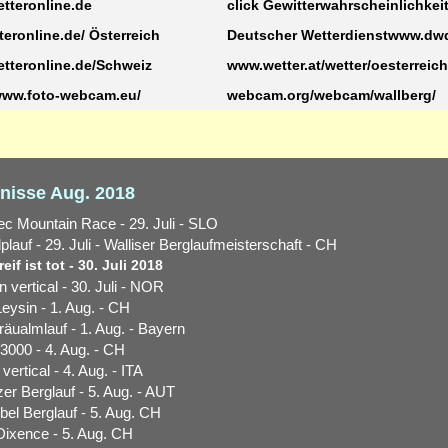
tteronline.de
click Gewitterwahrscheinlichkei
eronline.de/ Österreich
Deutscher Wetterdienstwww.dw
tteronline.de/Schweiz
www.wetter.at/wetter/oesterreich
/www.foto-webcam.eu/
webcam.org/webcam/wallberg/
nisse Aug. 2018
ec Mountain Race - 29. Juli - SLO
lauf - 29. Juli - Walliser Berglaufmeisterschaft - CH
eif ist tot - 30. Juli 2018
 vertical - 30. Juli - NOR
Leysin - 1. Aug. - CH
äualmlauf - 1. Aug. - Bayern
 3000 - 4. Aug. - CH
- vertical - 4. Aug. - ITA
er Berglauf - 5. Aug. - AUT
el Berglauf - 5. Aug. CH
ixence - 5. Aug. CH