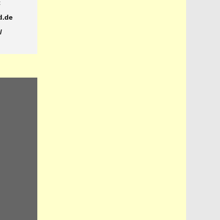
t
d.de
/