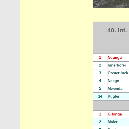
40. In
1
Ndungu
2
Innerhofer
3
Oosterlinck
4
Ndege
5
Mwenda
14
Kugler
1
Gitonga
2
Maier