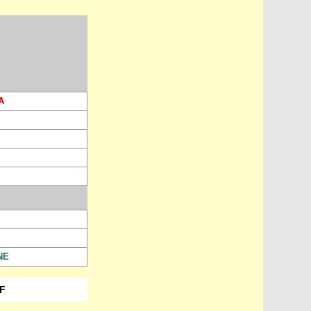
A
NE
DF