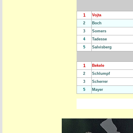
1
Vojta
2
Boch
3
Somers
4
Tadesse
5
Salvisberg
1
Bekele
2
Schlumpf
3
Scherrer
5
Mayer