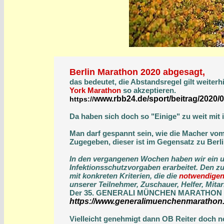
Berlin Marathon 2020 abgesagt,
das bedeutet, die Abstandsregel gilt weiterh
York Marathon
so akzeptieren.
www.rbb24.de/sport/beitrag/2020/0
https://
Da haben sich doch so "Einige" zu weit mit 
Man darf gespannt sein, wie die Macher vo
Zugegeben, dieser ist im Gegensatz zu Berli
In den vergangenen Wochen haben wir ein u
Infektionsschutzvorgaben erarbeitet. Den z
mit konkreten Kriterien, die die
notwendigen 
unserer Teilnehmer, Zuschauer, Helfer, Mitarb
Der 35. GENERALI MÜNCHEN MARATHON am 1
https://www.generalimuenchenmarathon
Vielleicht genehmigt dann OB Reiter doch 