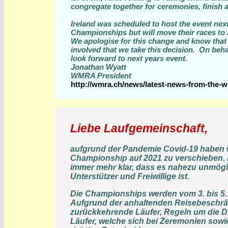
congregate together for ceremonies, finish a
Ireland was scheduled to host the event nex
Championships but will move their races to 
We apologise for this change and know that w
involved that we take this decision. On beh
look forward to next years event.
Jonathan Wyatt
WMRA President
http://wmra.ch/news/latest-news-from-the
Liebe Laufgemeinschaft,
aufgrund der Pandemie Covid-19 haben
Championship auf 2021 zu verschieben. D
immer mehr klar, dass es nahezu unmöglic
Unterstützer und Freiwillige ist.
Die Championships werden vom 3. bis 5. S
Aufgrund der anhaltenden Reisebeschrän
zurückkehrende Läufer, Regeln um die Di
Läufer, welche sich bei Zeremonien sowie