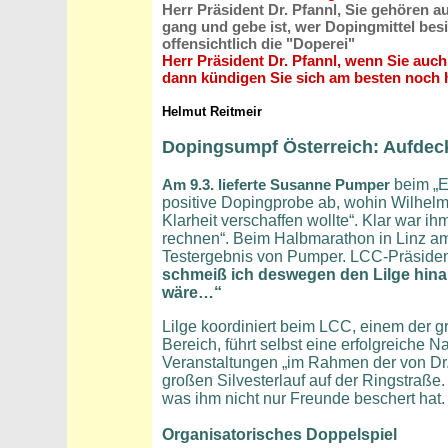
Herr Präsident Dr. Pfannl, Sie gehören au
gang und gebe ist, wer Dopingmittel besi
offensichtlich die "Doperei"
Herr Präsident Dr. Pfannl, wenn Sie auch
dann kündigen Sie sich am besten noch h
Helmut Reitmeir
Dopingsumpf Österreich: Aufdec
Am 9.3. lieferte Susanne Pumper
beim „E
positive Dopingprobe ab, wohin Wilhelm L
Klarheit verschaffen wollte“. Klar war 
rechnen“. Beim Halbmarathon in Linz am 
Testergebnis von Pumper. LCC-Präsident
schmeiß ich deswegen den Lilge hinaus
wäre…“
Lilge koordiniert beim LCC, einem der g
Bereich, führt selbst eine erfolgreiche
Veranstaltungen „im Rahmen der von Dr.
großen Silvesterlauf auf der Ringstraße.
was ihm nicht nur Freunde beschert hat.
Organisatorisches Doppelspiel