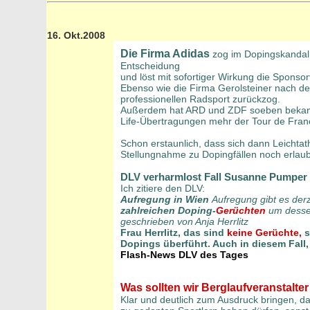
16. Okt.2008
Die Firma Adidas
zog im Dopingskandal
Entscheidung
und löst mit sofortiger Wirkung die Spons
Ebenso wie die Firma Gerolsteiner nach d
professionellen Radsport zurückzog.
Außerdem hat ARD und ZDF soeben bekann
Life-Übertragungen mehr der Tour de Fra
Schon erstaunlich, dass sich dann Leichtath
Stellungnahme zu Dopingfällen noch erlau
DLV verharmlost Fall Susanne Pumper
Ich zitiere den DLV:
Aufregung in Wien
Aufregung gibt es der
zahlreichen Doping-
Gerüchten
um desse
geschrieben von Anja Herrlitz
Frau Herrlitz, das sind
keine Gerüchte,
s
Dopings überführt. Auch in diesem Fall
Flash-News DLV des Tages
Was sollten wir Berglaufveranstalter
Klar und deutlich zum Ausdruck bringen, d