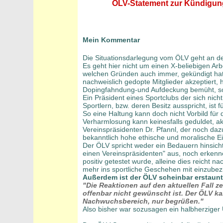
ÖLV-Statement zur Kündigun
Mein Kommentar
Die Situationsdarlegung vom ÖLV geht an de
Es geht hier nicht um einen X-beliebigen Ar
welchen Gründen auch immer, gekündigt hat
nachweislich gedopte Mitglieder akzeptiert, 
Dopingfahndung-und Aufdeckung bemüht, son
Ein Präsident eines Sportclubs der sich ni
Sportlern, bzw. deren Besitz ausspricht, ist 
So eine Haltung kann doch nicht Vorbild für
Verharmlosung kann keinesfalls geduldet, a
Vereinspräsidenten Dr. Pfannl, der noch daz
bekanntlich hohe ethische und moralische E
Der ÖLV spricht weder ein Bedauern hinsicht
einen Vereinspräsidenten" aus, noch erken
positiv getestet wurde, alleine dies reicht n
mehr ins sportliche Geschehen mit einzubez
Außerdem ist der ÖLV scheinbar erstaunt, d
"Die Reaktionen auf den aktuellen Fall 
offenbar nicht gewünscht ist. Der ÖLV kan
Nachwuchsbereich, nur begrüßen."
Also bisher war sozusagen ein halbherzige