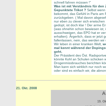
schnell fahren müssen !"
Was ist mit Verständnis für den 
Gepunktete Trikot ?
Selbst wenn 
bekommt, das Gefühl in Paris am 
zurückgeben. ( Mal davon abgesehe
nur eben zu clever sich erwischen 
gedopt, ist doch klar ! Der arme Er
(was ohnehin schon bewiesen ist, 
ausschweigen, das EPO hat er ve
erhalten). Ärgerlich, dass er jetzt
fallenlassen, nein, das werden wir 
Wir leben in einer kranken Welt,
w
mal kennt während der Dopings
geht.
Der Präsident des Öst. Radsportv
könnte Kohl an Schulen schicken 
Drogenmissbrauches berichten kön
Man kann sich wirklich nur noch wu
oder sind es einfach wir, die abno
21. Okt. 2008
A
19. Ok