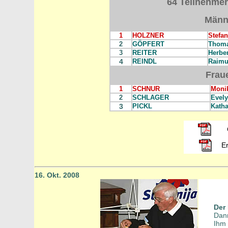
64 Teilnehmer
Männ
1
HOLZNER
Stefan
2
GÖPFERT
Thom
3
REITER
Herber
4
REINDL
Raim
Frau
1
SCHNUR
Moni
2
SCHLAGER
Evel
3
PICKL
Katha
E
16. Okt. 2008
Der
Dan
Ihm 