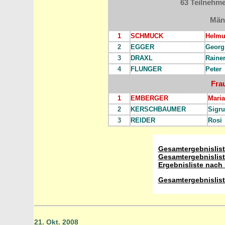
63 Teilnehme
Män
1
SCHMUCK
Helmu
2
EGGER
Georg
3
DRAXL
Raine
4
FLUNGER
Peter
Fra
1
EMBERGER
Maria
2
KERSCHBAUMER
Sigr
3
REIDER
Rosi
Gesamtergebnislist
Gesamtergebnislist
Ergebnisliste nach
Gesamtergebnislist
21. Okt. 2008