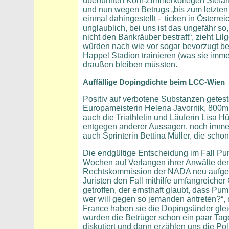
überführten Kohl-Zimmerkollegen Stefan
und nun wegen Betrugs „bis zum letzten 
einmal dahingestellt - ticken in Österre
unglaublich, bei uns ist das ungefähr s
nicht den Bankräuber bestraft“, zieht Li
würden nach wie vor sogar bevorzugt beh
Happel Stadion trainieren (was sie imme
draußen bleiben müssten.
Auffällige Dopingdichte beim LCC-Wien
Positiv auf verbotene Substanzen getes
Europameisterin Helena Javornik, 800m
auch die Triathletin und Läuferin Lisa Hü
entgegen anderer Aussagen, noch immer
auch Sprinterin Bettina Müller, die sch
Die endgültige Entscheidung im Fall Pump
Wochen auf Verlangen ihrer Anwälte de
Rechtskommission der NADA neu aufgeroll
Juristen den Fall mithilfe umfangreiche
getroffen, der ernsthaft glaubt, dass Pum
wer will gegen so jemanden antreten?“, 
France haben sie die Dopingsünder glei
wurden die Betrüger schon ein paar Tag
diskutiert und dann erzählen uns die Poli