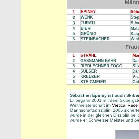
Männ
1
EPINEY
Séb
2
WENK
Ste
3
TURATI
Silv
4
BIERI
Matt
5
GRÜNIG
Kas
6
STEINBACHER
Wisi
Frau
1
STRÄHL
Mar
2
GASSMANN BAHR
Dan
3
RIEDLECHNER ZOGG
Sil
4
SULSER
Dan
5
KREUZER
Vic
6
STEIGMEIER
Ga
Sébastien Epiney ist auch Skiber
Er begann 2001 mit dem Skibergste
Weltmeisterschaft im
Vertical Race
Mannschaftsdisziplin. 2006 sicherte
wurde in der gleichen Disziplin bei
wurde er Schweizer Meister und bei