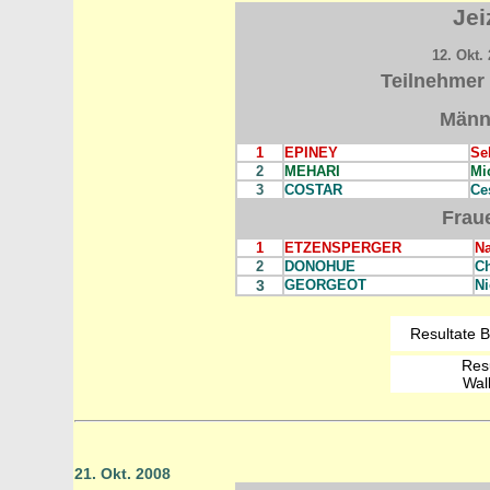
Jei
12. Okt. 
Teilnehmer 
Männ
1
EPINEY
Se
2
MEHARI
Mi
3
COSTAR
Ce
Frau
1
ETZENSPERGER
Na
2
DONOHUE
Ch
3
GEORGEOT
Ni
Resultate B
Resu
Wal
21. Okt. 2008