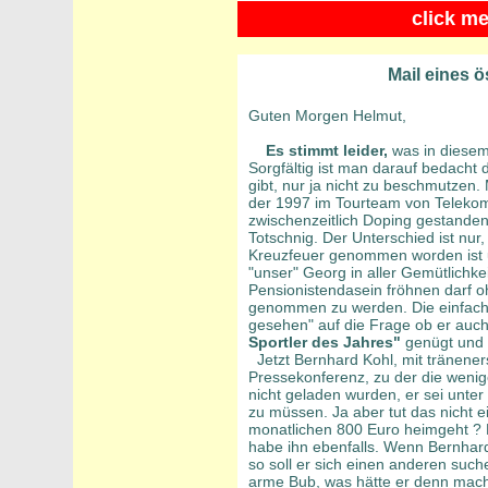
click m
Mail eines ö
Guten Morgen Helmut,
Es stimmt leider,
was in diesem
Sorgfältig ist man darauf bedacht 
gibt, nur ja nicht zu beschmutzen
der 1997 im Tourteam von Telekom 
zwischenzeitlich Doping gestanden
Totschnig. Der Unterschied ist nur
Kreuzfeuer genommen worden ist 
"unser" Georg in aller Gemütlichkei
Pensionistendasein fröhnen darf o
genommen zu werden. Die einfache
gesehen" auf die Frage ob er auc
Sportler des Jahres"
genügt und n
Jetzt Bernhard Kohl, mit träneners
Pressekonferenz, zu der die weni
nicht geladen wurden, er sei unte
zu müssen. Ja aber tut das nicht e
monatlichen 800 Euro heimgeht ? 
habe ihn ebenfalls. Wenn Bernhard
so soll er sich einen anderen suche
arme Bub, was hätte er denn mach