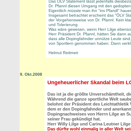
Das ÖLV Statement lässt jedenfalls diesbez
Dr. Pfannl diesen Umgang mit den gedopten 
Eigentlich müsste man ihn "ins Pfandl" haue
Insgesamt betrachtet erscheint das "ÖLV Sta
der Vorgehensweise von Dr. Pfannl. Kein kla
und Tolerierung.
Was wäre gewesen, wenn Herr Lilge ebens
Herr Präsident Dr. Pfannl, hätten Sie dann 
dass alle Dopingfahnder unnütze Leute sind,
von Sportlern genommen haben. Dann verkl
Helmut Reitmeir
9. Okt.2008
Ungeheuerlicher Skandal beim L
Das ist ja die größte Unverschämtheit, d
Während die ganze sportliche Welt saube
belohnt der Präsident des Leichtathletik
dem er den Dopingfahnder und anerkannt
Dopingnachweises von Herrn Lilge an S
seiner Frau gekündigt hat.
Herr Willy Lilge und Carina Leutner Lilg
Das dürfte wohl einmalig in aller Welt sei