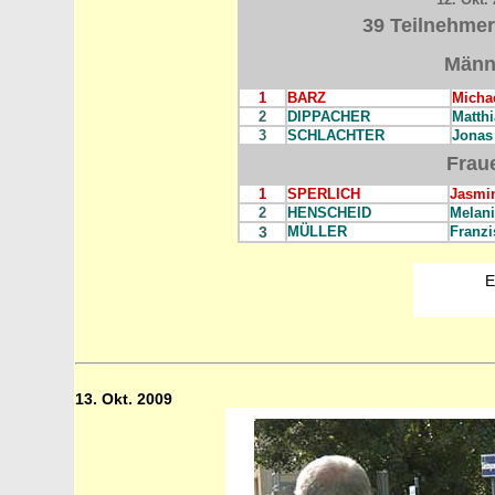
39 Teilnehmer
Männ
1
BARZ
Micha
2
DIPPACHER
Matthi
3
SCHLACHTER
Jonas
Frau
1
SPERLICH
Jasmi
2
HENSCHEID
Melan
3
MÜLLER
Franzi
E
13. Okt. 2009