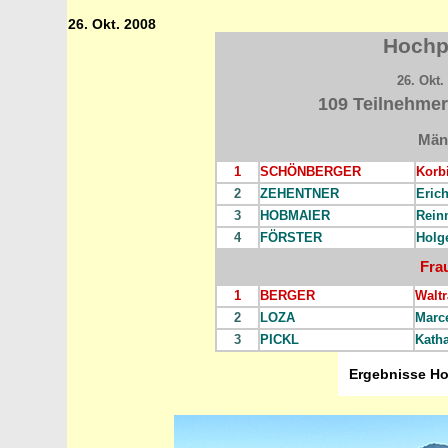
26. Okt. 2008
Hochpl
26. Okt
109 Teilnehmer
Män
1
SCHÖNBERGER
Korb
2
ZEHENTNER
Eric
3
HOBMAIER
Rein
4
FÖRSTER
Holg
Fra
1
BERGER
Walt
2
LOZA
Marc
3
PICKL
Katha
Ergebnisse Ho