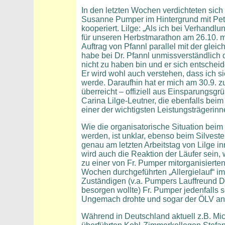
In den letzten Wochen verdichteten sic
Susanne Pumper im Hintergrund mit Pet
kooperiert. Lilge: „Als ich bei Verhandlu
für unseren Herbstmarathon am 26.10. 
Auftrag von Pfannl parallel mit der glei
habe bei Dr. Pfannl unmissverständlich d
nicht zu haben bin und er sich entschei
Er wird wohl auch verstehen, dass ich s
werde. Daraufhin hat er mich am 30.9. 
überreicht – offiziell aus Einsparungsg
Carina Lilge-Leutner, die ebenfalls beim 
einer der wichtigsten Leistungsträgerinn
Wie die organisatorische Situation beim
werden, ist unklar, ebenso beim Silveste
genau am letzten Arbeitstag von Lilge inn
wird auch die Reaktion der Läufer sein,
zu einer von Fr. Pumper mitorganisiert
Wochen durchgeführten „Allergielauf“ 
Zuständigen (v.a. Pumpers Lauffreund Dr
besorgen wollte) Fr. Pumper jedenfalls s
Ungemach drohte und sogar der ÖLV ander
Während in Deutschland aktuell z.B. Mic