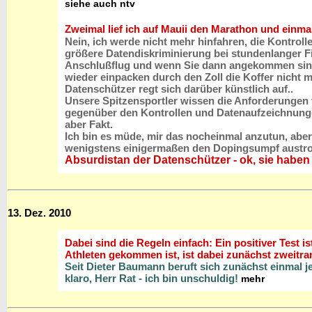
siehe auch ntv
Zweimal lief ich auf Mauii den Marathon und einm
Nein, ich werde nicht mehr hinfahren, die Kontrol
größere Datendiskriminierung bei stundenlanger Filz
Anschlußflug und wenn Sie dann angekommen sind, 
wieder einpacken durch den Zoll die Koffer nicht m
Datenschützer regt sich darüber künstlich auf..
Unsere Spitzensportler wissen die Anforderungen v
gegenüber den Kontrollen und Datenaufzeichnungen b
aber Fakt.
Ich bin es müde, mir das nocheinmal anzutun, aber
wenigstens einigermaßen den Dopingsumpf austr
Absurdistan der Datenschützer - ok, sie haben
13. Dez. 2010
Dabei sind die Regeln einfach: Ein positiver Test i
Athleten gekommen ist, ist dabei zunächst zweitra
Seit Dieter Baumann beruft sich zunächst einmal je
klaro, Herr Rat - ich bin unschuldig!
mehr