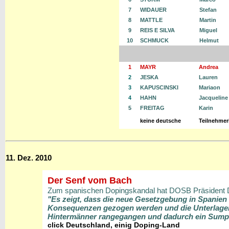
7
WIDAUER
Stefan
8
MATTLE
Martin
9
REIS E SILVA
Miguel
10
SCHMUCK
Helmut
1
MAYR
Andrea
2
JESKA
Lauren
3
KAPUSCINSKI
Mariaon
4
HAHN
Jacqueline
5
FREITAG
Karin
keine deutsche
Teilnehmer
11. Dez. 2010
Der Senf vom Bach
Zum spanischen Dopingskandal hat DOSB Präsident D
"Es zeigt, dass die neue Gesetzgebung in Spanien 
Konsequenzen gezogen werden und die Unterlagen
Hintermänner rangegangen und dadurch ein Sumpf
click Deutschland, einig Doping-Land