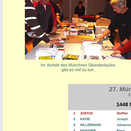
Im Vorfeld des Münchner Silvesterlaufes
gibt es viel zu tun.
27. Mün
3
1448 
1
JUSTUS
Steffen
2
KATIB
Joseph
3
HILLEBRAND
Johanne
4
MANTHEE
Rene