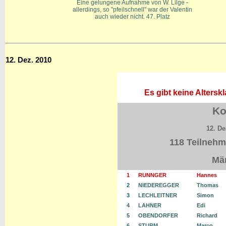
Eine gelungene Aufnahme von W. Lilge -
allerdings, so "pfeilschnell" war der Valentin
auch wieder nicht. 47. Platz
12. Dez. 2010
Es gibt keine Alters
Ko
12. De
118 Teilnehm
Män
1
RUNNGER
Hannes
2
NIEDEREGGER
Thomas
3
LECHLEITNER
Simon
4
LAHNER
Edi
5
OBENDORFER
Richard
6
STURM
Marco