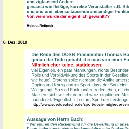
und zigtausend Andere,
genauso wie fleißige, korrekte Veranstalter z.B. Bi
und und und, ebenso tausende anständiger Funktio
Von wem wurde der eigentlich gewählt??
Helmut Reitmeir
6. Dez. 2010
Die Rede des DOSB-Präsidenten Thomas Bach
genau die Tiefe gehabt, die man von einer F
Nämlich eher keine,
stattdessen:
viel Eigenlob, ein paar Mahnungen, nichts Besonderes
Rolle und Vorbildwirkung des Sports in der Gesells
wie heute'. Erstens sollte niemand die Antike unters
Doping und Korruption im Sport, dass der Satz eine g
Wie gesagt: So sind Funktionärs- reden eben, oft et
Maizière sich so sehr dem schwarzrotgoldenen Medai
nachdenkt. 'Eigentlich ist nur im Sport der Leistungsb
http://www.sueddeutsche.de/sport/dosb-mitgliederve
Aussage von Herrn Bach:
" Wir spüren den Rückenwind für die Bewerbung in uns
Daran ändern auch einige fundamentalistische Zunkunfts