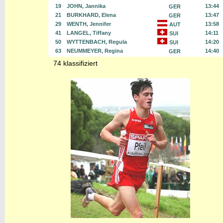
19
JOHN, Jannika
13:44
GER
21
BURKHARD, Elena
13:47
GER
29
WENTH, Jennifer
13:58
AUT
41
LANGEL, Tiffany
14:11
SUI
50
WYTTENBACH, Regula
14:20
SUI
63
NEUMMEYER, Regina
14:40
GER
74 klassifiziert