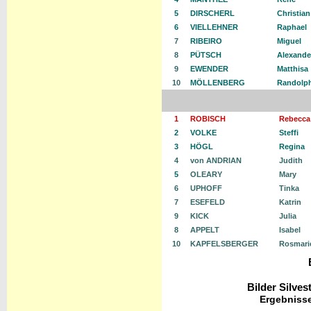
5
DIRSCHERL
Christian
6
VIELLEHNER
Raphael
7
RIBEIRO
Miguel
8
PÜTSCH
Alexande
9
EWENDER
Matthisa
10
MÖLLENBERG
Randolp
1
ROBISCH
Rebecca
2
VOLKE
Steffi
3
HÖGL
Regina
4
von ANDRIAN
Judith
5
OLEARY
Mary
6
UPHOFF
Tinka
7
ESEFELD
Katrin
9
KICK
Julia
8
APPELT
Isabel
10
KAPFELSBERGER
Rosmari
Bilder Silves
Ergebniss