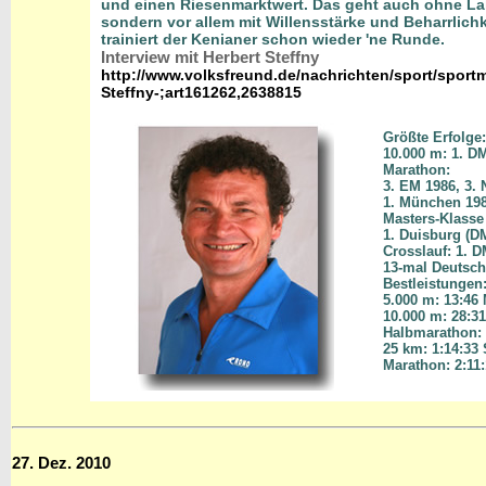
und einen Riesenmarktwert. Das geht auch ohne La
sondern vor allem mit Willensstärke und Beharrlich
trainiert der Kenianer schon wieder 'ne Runde.
Interview mit Herbert Steffny
http://www.volksfreund.de/nachrichten/sport/sport
Steffny-;art161262,2638815
Größte Erfolge:
10.000 m: 1. D
Marathon:
3. EM 1986, 3. 
1. München 198
Masters-Klasse 
1. Duisburg (D
Crosslauf: 1. D
13-mal Deutsch
Bestleistungen
5.000 m: 13:46 
10.000 m: 28:31
Halbmarathon: 
25 km: 1:14:33
Marathon: 2:11
27. Dez. 2010