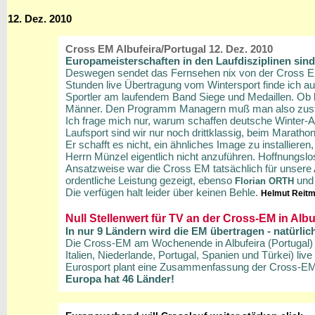
12. Dez. 2010
Cross EM Albufeira/Portugal 12. Dez. 2010
Europameisterschaften in den Laufdisziplinen sin
Deswegen sendet das Fernsehen nix von der Cross EM,
Stunden live Übertragung vom Wintersport finde ich au
Sportler am laufendem Band Siege und Medaillen. Ob be
Männer. Den Programm Managern muß man also zustim
Ich frage mich nur, warum schaffen deutsche Winter-A
Laufsport sind wir nur noch drittklassig, beim Maratho
Er schafft es nicht, ein ähnliches Image zu installier
Herrn Münzel eigentlich nicht anzuführen. Hoffnungslos
Ansatzweise war die Cross EM tatsächlich für unsere A
ordentliche Leistung gezeigt, ebenso
un
Florian ORTH
Die verfügen halt leider über keinen Behle.
Helmut Reitm
Null Stellenwert für TV an der Cross-EM in Albu
In nur 9 Ländern wird die EM übertragen - natürlic
Die Cross-EM am Wochenende in Albufeira (Portugal) w
Italien, Niederlande, Portugal, Spanien und Türkei) li
Eurosport plant eine Zusammenfassung der Cross-E
Europa hat 46 Länder!