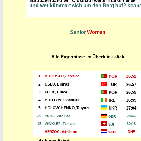
Europaverband will Crosslauf weiter stärken click
und wer kümmert sich um den Berglauf? koana
Senior
Women
Alle Ergebnisse im Überblick click
1
AUGUSTO, Jessica
POR
26:52
2
USLU, Binnaz
TUR
26:57
3
FÉLIX, Dulce
POR
26:59
4
BRITTON, Fionnuala
IRL
26:59
5
HOLOVCHENKO, Tetyana
UKR
27:04
30
POHL, Veronica
28:35
GER
45
WINKLER, Tamara
30:18
SUI
HERZOG, Adriënne
DNF
NED
47
klassifiziert