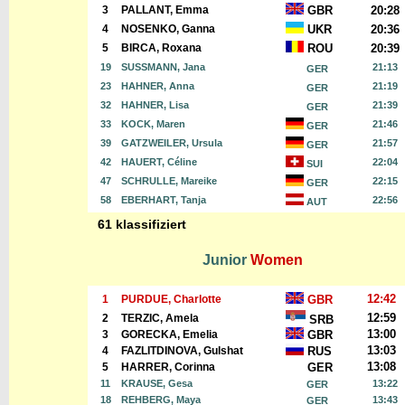
3
PALLANT, Emma
GBR
20:28
4
NOSENKO, Ganna
UKR
20:36
5
BIRCA, Roxana
ROU
20:39
19
SUSSMANN, Jana
21:13
GER
23
HAHNER, Anna
21:19
GER
32
HAHNER, Lisa
21:39
GER
33
KOCK, Maren
21:46
GER
39
GATZWEILER, Ursula
21:57
GER
42
HAUERT, Céline
22:04
SUI
47
SCHRULLE, Mareike
22:15
GER
58
EBERHART, Tanja
22:56
AUT
61 klassifiziert
Junior
Women
12:42
1
PURDUE, Charlotte
GBR
12:59
2
TERZIC, Amela
SRB
13:00
3
GORECKA, Emelia
GBR
13:03
4
FAZLITDINOVA, Gulshat
RUS
13:08
5
HARRER, Corinna
GER
11
KRAUSE, Gesa
13:22
GER
18
REHBERG, Maya
13:43
GER