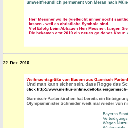
umweltfreundlich permanent von Meran nach Münch
Herr Messner wollte (vielleicht immer noch) sämtl
lassen - weil es christliche Symbole sind.
Viel Erfolg beim Abbauen Herr Messner, fangen Sie
Die bekamen erst 2010 ein neues goldenes Kreuz.
22. Dez. 2010
Weihnachtsgrüße von Bauern aus Garmisch-Partenk
Und man kann sicher sein, dass Rogge das Schr
click http://www.merkur-online.de/lokales/garmisc
Garmisch-Partenkirchen hat bereits ein Enteignung
Olympiaminister Schneider weiß mal wieder von n
Bayerns Staat
Verteidigungs
Wegen Nutzung
Winterspiele