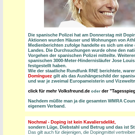
Die spanische Polizei hat am Donnerstag mit Dopi
Aktionen wurden Häuser und Wohnungen von Athle
Medienberichten zufolge handelte es sich um eine
Landes. Die Durchsuchungen wurde ohne den natio
Vorgehen der spanischen Polizei mitteilte. Weiter
spanischen 3000-Meter-Hindernisläufer Jose Louis
festgestellt haben.
Wie der staatliche Rundfunk RNE berichtete, war
Domínguez
gilt als das Aushängeschild der spanis
und war je zweimal Europameisterin und Vizeweltm
click für mehr Volksfreund.de
der "Tagesspie
oder
Nachdem müßte man ja die gesamten WMRA Council M
eigenem Verband.
Nochmal - Doping ist kein Kavaliersdelikt,
sondern Lüge, Diebstahl und Betrug und das ist St
Das gilt auch für diejenigen, die Dopingmittel vertreibe