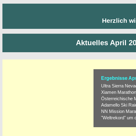
Herzlich w
Aktuelles April 2
Ergebnisse Apr
Ultra Sierra Nevad
Xiamen Marathon -
Österreichische M
Adamello Ski Raid 
NN Mission Marat
"Weltrekord" um d