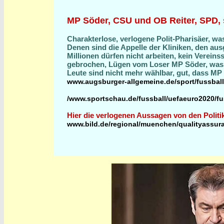
MP Söder, CSU und OB Reiter, SPD, 
Charakterlose, verlogene Polit-Pharisäer, w
Denen sind die Appelle der Kliniken, den au
Millionen dürfen nicht arbeiten, kein Verein
gebrochen, Lügen vom Loser MP Söder, was s
Leute sind nicht mehr wählbar, gut, dass MP
www.augsburger-allgemeine.de/sport/fussball
/www.sportschau.de/fussball/uefaeuro2020/f
Hier die verlogenen Aussagen von den Politi
www.bild.de/regional/muenchen/qualityassura