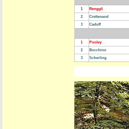
1
Renggli
2
Crettenand
3
Caduff
1
Pooley
2
Bocchino
3
Scherling