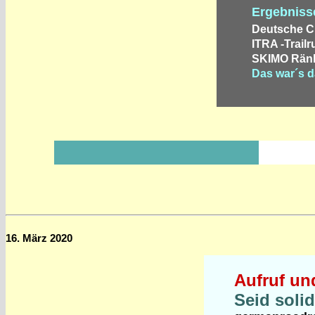
Ergebniss
Deutsche Cr
ITRA -Trail
SKIMO Ränki
Das war´s d
16. März 2020
Aufruf un
Seid soli