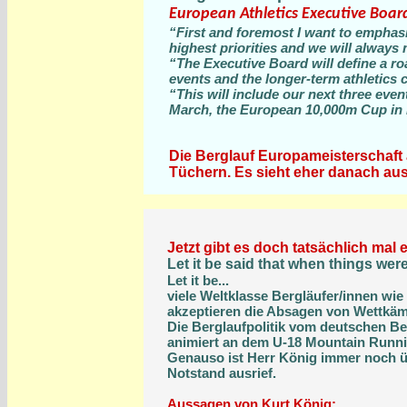
European Athletics Executive Boar
“First and foremost I want to emphasi
highest priorities and we will always 
“The Executive Board will define a r
events and the longer-term athletics 
“This will include our next three eve
March, the European 10,000m Cup in 
Die Berglauf Europameisterschaft a
Tüchern. Es sieht eher danach aus
Jetzt gibt es doch tatsächlich ma
Let it be said that when things were
Let it be...
viele Weltklasse Bergläufer/innen w
akzeptieren die Absagen von Wettkäm
Die Berglaufpolitik vom deutschen Be
animiert an dem U-18 Mountain Runni
Genauso ist Herr König immer noch üb
Notstand ausrief.
Aussagen von Kurt König: