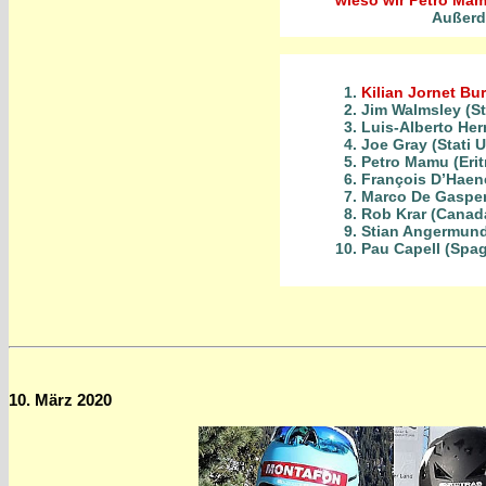
Außerde
Kilian Jornet Bu
Jim Walmsley (Sta
Luis-Alberto He
Joe Gray (Stati U
Petro Mamu (Erit
François D’Haene
Marco De Gasperi 
Rob Krar (Canad
Stian Angermund
Pau Capell (Spa
10. März 2020