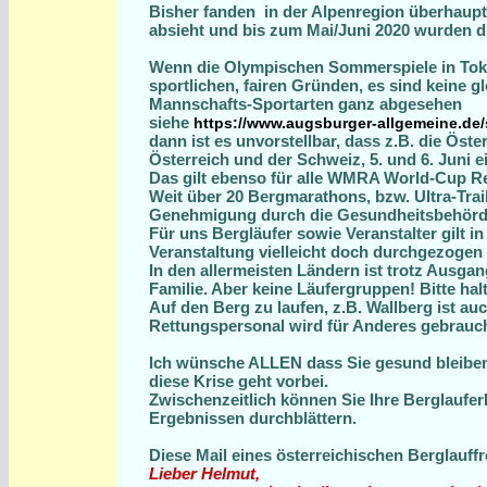
Bisher fanden in der Alpenregion überhaupt
absieht und bis zum Mai/Juni 2020 wurden d
Wenn die Olympischen Sommerspiele in Toki
sportlichen, fairen Gründen, es sind keine
Mannschafts-Sportarten ganz abgesehen
siehe
https://www.augsburger-allgemeine.de
dann ist es unvorstellbar, dass z.B. die Öst
Österreich und der Schweiz, 5. und 6. Juni 
Das gilt ebenso für alle WMRA World-Cup Renn
Weit über 20 Bergmarathons, bzw. Ultra-Trai
Genehmigung durch die Gesundheitsbehörden
Für uns Bergläufer sowie Veranstalter gilt i
Veranstaltung vielleicht doch durchgezogen w
In den allermeisten Ländern ist trotz Ausga
Familie. Aber keine Läufergruppen! Bitte hal
Auf den Berg zu laufen, z.B. Wallberg ist auc
Rettungspersonal wird für Anderes gebrauch
Ich wünsche ALLEN dass Sie gesund bleibe
diese Krise geht vorbei.
Zwischenzeitlich können Sie Ihre Berglauf
Ergebnissen durchblättern.
Diese Mail eines österreichischen Berglauffr
Lieber Helmut,