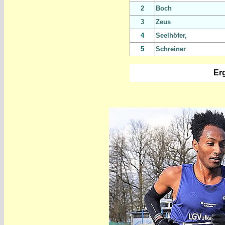
2
Boch
3
Zeus
4
Seelhöfer,
5
Schreiner
Er