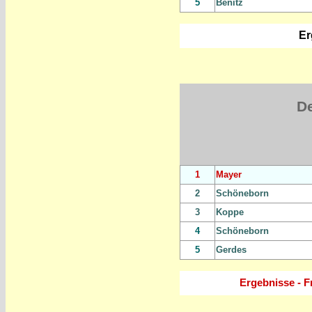
5
Benitz
Er
D
1
Mayer
2
Schöneborn
3
Koppe
4
Schöneborn
5
Gerdes
Ergebnisse - F