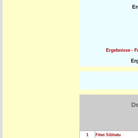
Er
Ergebnisse - F
Er
D
1
Fitwi Sibhatu